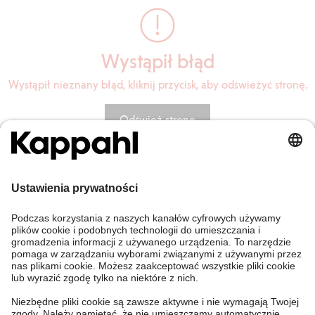
Wystąpił błąd
Wystąpił nieznany błąd, kliknij przycisk, aby odświeżyć stronę.
Odśwież stronę