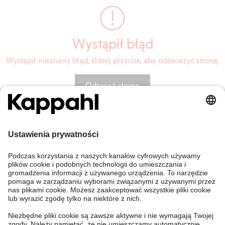
Wystąpił błąd
Wystąpił nieznany błąd, kliknij przycisk, aby odświeżyć stronę.
Odśwież stronę