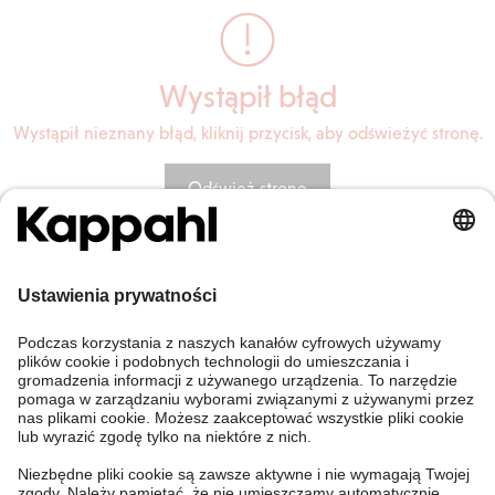
Wystąpił błąd
Wystąpił nieznany błąd, kliknij przycisk, aby odświeżyć stronę.
Odśwież stronę