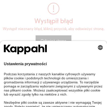
Wystąpił błąd
Wystąpił nieznany błąd, kliknij przycisk, aby odświeżyć stronę.
Odśwież stronę