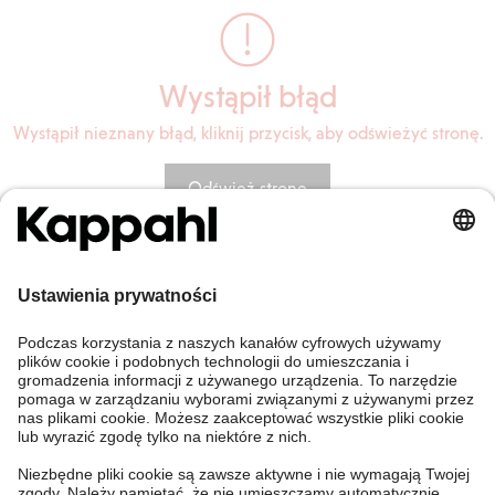
Wystąpił błąd
Wystąpił nieznany błąd, kliknij przycisk, aby odświeżyć stronę.
Odśwież stronę