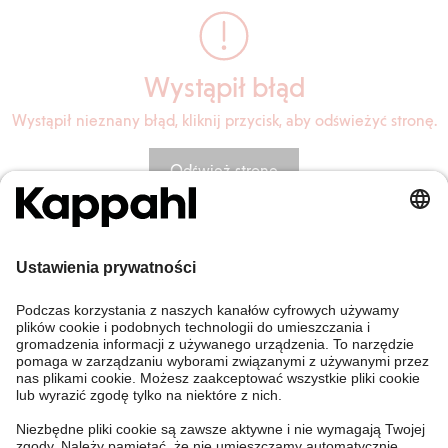
Wystąpił błąd
Wystąpił nieznany błąd, kliknij przycisk, aby odświeżyć stronę.
Odśwież stronę