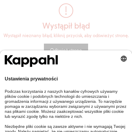
Wystąpił błąd
Wystąpił nieznany błąd, kliknij przycisk, aby odświeżyć stronę.
Odśwież stronę