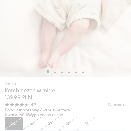
Newbie
Kombinezon w misie
139,99 PLN
Średnia ocena:
13
recenzji
4.9
Kolor:
Jasnobeżowy / wzór zwierzęcy
Rozmiar:
50
Wyprzedane online
50
56
62
68
74