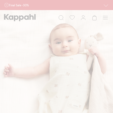
Final Sale -30%
Ważne przy zakupie min. 2 sztuk produktów włączonych w ofertę, również z
działu outlet do 10.8 w sklepach Kappahl i Newbie oraz na kappahl.com. Ofert
nie łączymy
Kobieta
Mężczyzna
Dziecko
Niemowlę
Newbie