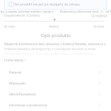
Ten produkt nie jest już dostępny do zakupu.
, a zapłać później wybierz opcję +
Klubowiczu darmowa dostawa od 150
Dopasowanie rozmiaru
13
recenzji
3
Za mały
Idealny
Za duży
na
Na
5
Opis produktu
podstawie
11
Elegancki kombinezon bez rękawów, z kolekcji Newbie, wykonany z
głosów
miękkiej bawełny ekologicznej, z czarującym wzorem w misie
zdobiącym materiał. Z przodu słodka mała naszyta kieszonka
ozdobiona naszywką Newbie, a delikatne guziki na ramionach i
Czytaj więcej
zatrzaski w kroku ułatwiają zakładanie i zdejmowanie. Idealny
kombinezon dla niemowląt do stworzenia ślicznych zestawów dla
Materiał
rodzeństwa.
Produkt zawiera 100% bawełny ekologicznej.
Wskazówki
Numer artykułu
:
452656
Organic cotton- GOTS
Identyfikowalność
Informacje o producencie