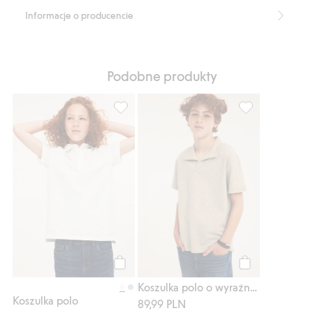
Produkt zawiera 100% bawełny ekologicznej.
Informacje o producencie
Numer artykułu
:
904680
Organic cotton- GOTS
Podobne produkty
Koszulka polo, Dodaj do listy ulubione
Koszulka polo o
Kup
Kup
Koszulka polo o wyraźnej strukturze
Koszulka polo
89,99 PLN