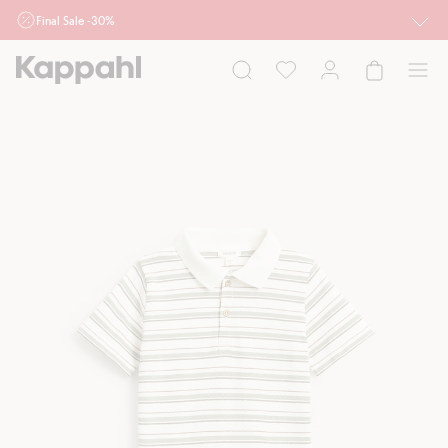
Final Sale -30%
Ważne przy zakupie min. 2 sztuk produktów włączonych w ofertę, również z
działu outlet do 10.8 w sklepach Kappahl i Newbie oraz na kappahl.com. Ofert
nie łączymy
Kobieta
Mężczyzna
Dziecko
Niemowlę
Newbie