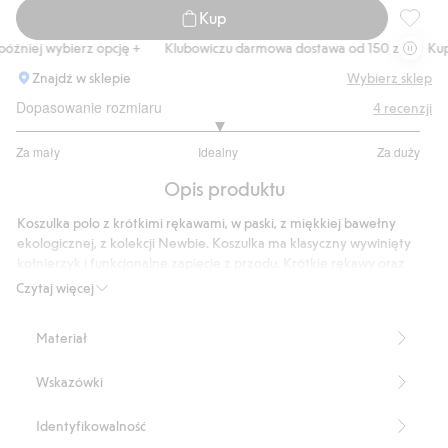
Kup
Koszulk
źniej wybierz opcję +
Klubowiczu darmowa dostawa od 150 zł
Kup te
Znajdź w sklepie
Wybierz sklep
Dopasowanie rozmiaru
4
recenzji
3
Za mały
Idealny
Za duży
na
Na
5
Opis produktu
podstawie
2
Koszulka polo z krótkimi rękawami, w paski, z miękkiej bawełny
głosów
ekologicznej, z kolekcji Newbie. Koszulka ma klasyczny wywinięty
kołnierzyk i funkcjonalne zapięcie z przodu. Krótkie rękawy oraz
rozcięcia po obu stronach u dołu zapewniają większą swobodę
Czytaj więcej
ruchów. Ponadczasowa koszulka polo, która idealnie nadaje się
zarówno na co dzień, jak i na bardziej eleganckie okazje. Można
Materiał
połączyć ze strojem rodzeństwa.
W paski.
Wskazówki
Klasyczny kołnierzyk.
Funkcjonalne zapięcie.
Krótkie rękawy.
Identyfikowalność
W sprzedaży dostępne różne rozmiary dla rodzeństwa.