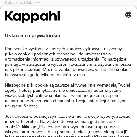
Dołącz do Klubu!
Potrzebujesz pomocy?
Sklep internetowy
Kappahl Club
Częste pytania
Mój profil
O nas
Twoje zamówienie
Kappahl Club
O Kappahl Group
Warunki i zasady
Skontaktuj się z nami
Warunki członkostwa
Zrównoważony rozwój
Ogólne warunki zakupu
Więcej od nas
Znajdź sklep
Praca u nas
Polityka Prywatności