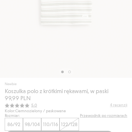
Newbie
Koszulka polo z krótkimi rękawami, w paski
99,99 PLN
Średnia ocena:
4
recenzji
5.0
Kolor:
Ciemnozielony / paskowane
Rozmiar:
Przewodnik po rozmiarach
86/92
98/104
110/116
122/128