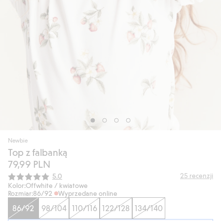
Newbie
Top z falbanką
79,99 PLN
Średnia ocena:
25
recenzji
5.0
Kolor:
Offwhite / kwiatowe
Rozmiar:
86/92
Wyprzedane online
86/92
98/104
110/116
122/128
134/140