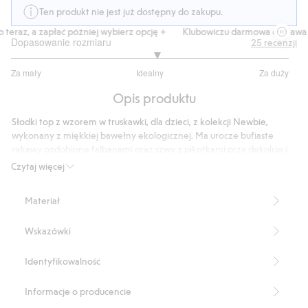
Ten produkt nie jest już dostępny do zakupu.
eraz, a zapłać później wybierz opcję +
Klubowiczu darmowa dostawa od
Dopasowanie rozmiaru
25
recenzji
3.090909090909091
Za mały
Idealny
Za duży
na
Na
5
Opis produktu
podstawie
22
Słodki top z wzorem w truskawki, dla dzieci, z kolekcji Newbie,
głosów
wykonany z miękkiej bawełny ekologicznej. Ma urocze bufiaste
rękawy ozdobione falbanami oraz szwy z pikotkami przy dekolcie i
otworach na ręce dla stylowego, zabawnego wyglądu. Idealny
Czytaj więcej
produkt do stworzenia rodzinnej stylizacji dzięki rozmiarom dla
mamy i rodzeństwem.
Materiał
Produkt zawiera 95% bawełny ekologicznej.
Numer artykułu
:
467951
Wskazówki
Organic cotton- GOTS
Identyfikowalność
Informacje o producencie