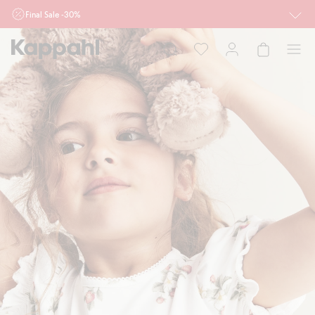
Final Sale -30%
Ważne przy zakupie min. 2 sztuk produktów włączonych w ofertę, również z
działu outlet do 10.8 w sklepach Kappahl i Newbie oraz na kappahl.com. Ofert
nie łączymy
Kobieta
Mężczyzna
Dziecko
Niemowlę
Newbie