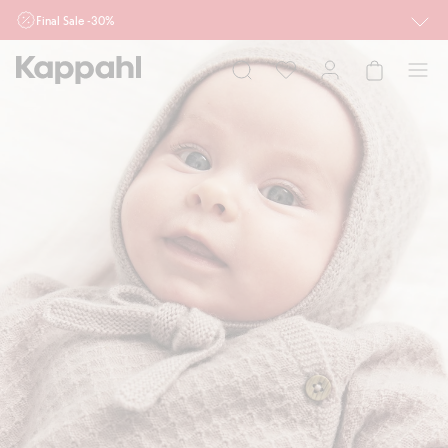
Final Sale -30%
Ważne przy zakupie min. 2 sztuk produktów włączonych w ofertę, również z
działu outlet do 10.8 w sklepach Kappahl i Newbie oraz na kappahl.com. Ofert
nie łączymy
Kobieta
Mężczyzna
Dziecko
Niemowlę
Newbie