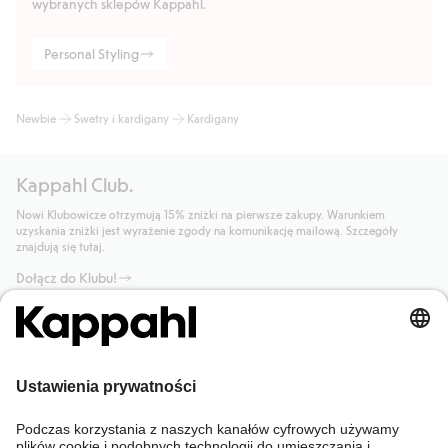
wybranych sklepów Kappahl.
Personal Styling
Newbie
Swetry i kardigany
Kardigany
Kappahl Club.
Nowi Klubowicze otrzymują 15% zniżki na pierwsze zakupy. Warunkiem
uzyskania zniżki jest wyrażenie zgody na komunikację mailową. Szczegóły
znajdują się tutaj.
Dołącz do Klubu!