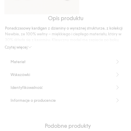
Opis produktu
Spodnie
Skarpetki
z
z
Ponadczasowy kardigan z dzianiny o wyraźnej strukturze, z kolekcji
mieszanki
mieszanki
Newbie, ze 100% wełny – miękkiego i ciepłego materiału, który w
wełny
wełny
30% składa się z kaszmiru. Klasyczny model ma zapięcie po boku,
i
które ułatwia zakładanie i zdejmowanie. Miękki ulubieniec
i
Czytaj więcej
najmłodszych – przyjemny do noszenia, świetny do przekazania
kaszmiru
kaszmiru
dalej. Jakość i ponadczasowy design sprawiają, że kardigan można
Materiał
przekazać dalej kolejnemu małemu członkowi rodziny lub
znajomym.
Wskazówki
Produkt zawiera 70% certyfikowanej wełny.
Numer artykułu
:
477158
Identyfikowalność
RWS certified wool
Informacje o producencie
Podobne produkty