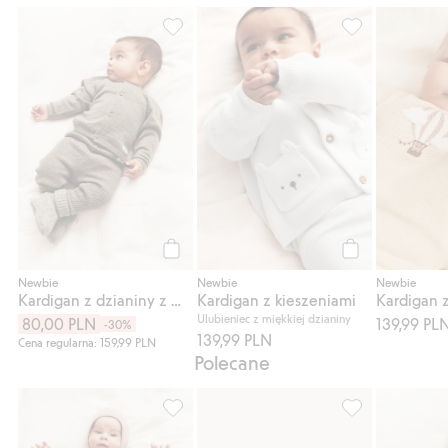
Kardigan z dzianiny z mieszanki wełny, Do
Kardigan z kies
Kup
Kup
Newbie
Newbie
Newbie
Kardigan z dzianiny z mieszanki wełny
Kardigan z kieszeniami
Ulubieniec z miękkiej dzianiny
80,00 PLN
139,99 PL
-30%
139,99 PLN
Cena regularna: 159,99 PLN
Polecane
Spodnie z mieszanki wełny i kaszmiru, Dod
Skarpetki z mie