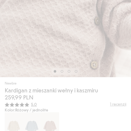
Newbie
Kardigan z mieszanki wełny i kaszmiru
259,99 PLN
Średnia ocena:
1
recenzji
5.0
Kolor:
Różowy / jednolite