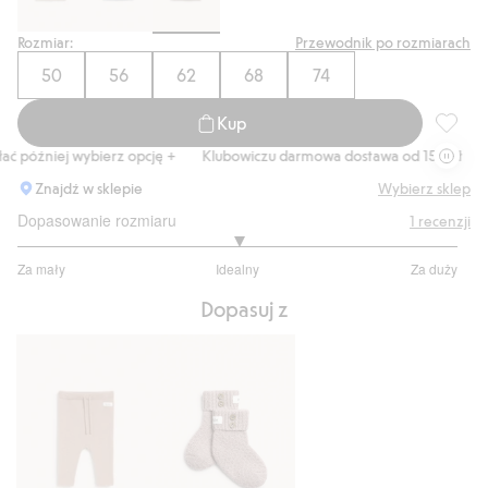
Rozmiar:
Przewodnik po rozmiarach
50
56
62
68
74
Kup
Kardiga
óźniej wybierz opcję +
Klubowiczu darmowa dostawa od 150 zł
Kup 
Znajdź w sklepie
Wybierz sklep
Dopasowanie rozmiaru
1
recenzji
3
Za mały
Idealny
Za duży
na
Na
5
Dopasuj z
podstawie
1
głosów