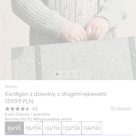
Newbie
Kardigan z dzianiny, z długimi rękawami
159,99 PLN
Średnia ocena:
30
recenzji
4.9
Kolor:
Zielony / jednolite
Rozmiar:
86/92
Wyprzedane online
86/92
98/104
110/116
122/128
134/140