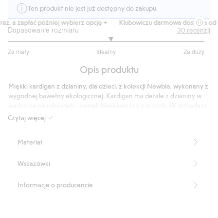
Ten produkt nie jest już dostępny do zakupu.
, a zapłać później wybierz opcję +
Klubowiczu darmowa dostawa od 15
Dopasowanie rozmiaru
30
recenzji
3.083333333333333
Za mały
Idealny
Za duży
na
Na
5
Opis produktu
podstawie
24
Miękki kardigan z dzianiny, dla dzieci, z kolekcji Newbie, wykonany z
głosów
wygodnej bawełny ekologicznej. Kardigan ma detale z dzianiny w
warkocze na rękawach i zamek błyskawiczny z przodu. W sprzedaży
dostępne różne rozmiary dla rodzeństwa.
Czytaj więcej
Produkt zawiera 100% bawełny ekologicznej.
Numer artykułu
:
423681
Materiał
Organic cotton- GOTS
Wskazówki
Informacje o producencie