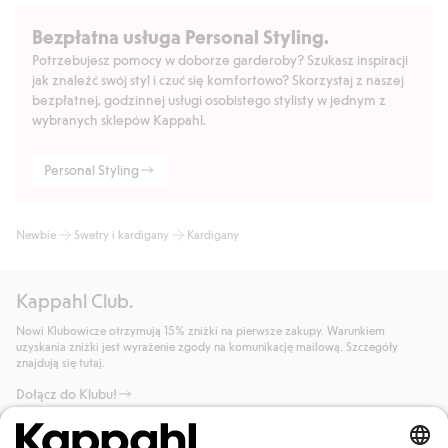
Bezpłatna usługa Personal Styling.
Potrzebujesz pomocy w doborze garderoby? Szukasz inspiracji
jak znaleźć swój styl i czuć się komfortowo? Skorzystaj z naszej
bezpłatnej, godzinnej usługi osobistego stylisty w jednym z
wybranych sklepów Kappahl.
Personal Styling
Newbie
Swetry i kardigany
Kardigany
Kappahl Club.
Nowi Klubowicze otrzymują 15% zniżki na pierwsze zakupy. Warunkiem
uzyskania zniżki jest wyrażenie zgody na komunikację mailową. Szczegóły
znajdują się tutaj.
Dołącz do Klubu!