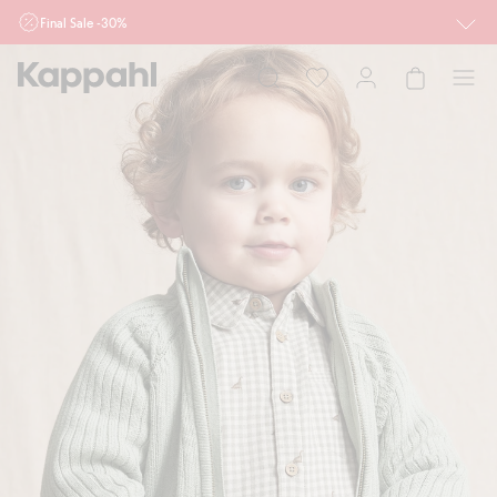
Final Sale -30%
Ważne przy zakupie min. 2 sztuk produktów włączonych w ofertę, również z
działu outlet do 10.8 w sklepach Kappahl i Newbie oraz na kappahl.com. Ofert
nie łączymy
Kobieta
Mężczyzna
Dziecko
Niemowlę
Newbie