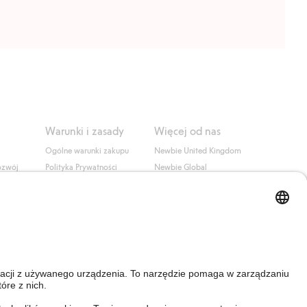
Warunki i zasady
Więcej od nas
Ogólne warunki zakupu
Newbie United Kingdom
ozwój
Polityka Prywatności
Newbie Global
Polityka plików cookie
Affiliate
i
Warunki #YesKappahl
#YesNewbie
wa