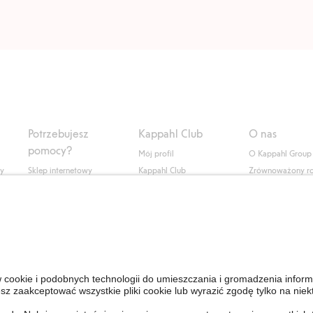
Potrzebujesz
Kappahl Club
O nas
pomocy?
Mój profil
O Kappahl Group
ły
Sklep internetowy
Kappahl Club
Zrównoważony r
Częste pytania
Warunki członkostwa
Praca u nas
Twoje zamówienie
Prasa i aktualnośc
Skontaktuj się z nami
Dostępność cyfro
Znajdź sklep
Sprawdź saldo karty
upominkowej
Personal Styling
Odstąp od umowy