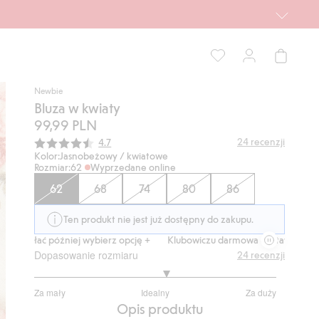
Newbie
Bluza w kwiaty
99,99 PLN
Średnia ocena:
24
recenzji
4.7
Kolor:
Jasnobeżowy / kwiatowe
Rozmiar:
62
Wyprzedane online
62
68
74
80
86
Ten produkt nie jest już dostępny do zakupu.
zapłać później wybierz opcję +
Klubowiczu darmowa dostawa od 150 zł
Dopasowanie rozmiaru
24
recenzji
3.190476190476191
Za mały
Idealny
Za duży
na
Na
Opis produktu
5