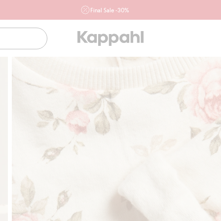
Final Sale -30%
Ważne przy zakupie min. 2 sztuk produktów włączonych w
ofertę, również z działu outlet do 10.8 w sklepach Kappahl i
Newbie oraz na kappahl.com. Ofert nie łączymy
Kobieta
Mężczyzna
Dziecko
Niemowlę
Newbie
Klubowiczu darmowa dostawa od 150 zł
Kup teraz, a 