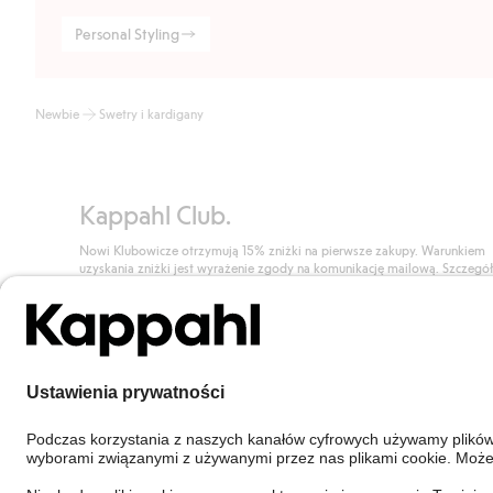
Personal Styling
Newbie
Swetry i kardigany
Kappahl Club.
Nowi Klubowicze otrzymują 15% zniżki na pierwsze zakupy. Warunkiem
uzyskania zniżki jest wyrażenie zgody na komunikację mailową. Szczegó
znajdują się tutaj.
Dołącz do Klubu!