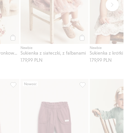
Kup
Kup
Newbie
Newbie
Kwiatowa sukienka z koronkowym kołnierzykiem
Sukienka z siateczki, z falbanami
179,99 PLN
179,99 PLN
Nowość
, Dodaj do listy ulubione
Rajstopy, Dodaj do listy ulubione
Spodnie dresowe z koronko