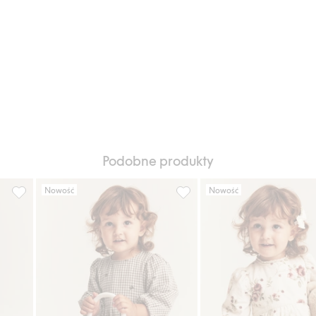
Podobne produkty
Nowość
Nowość
odaj do listy ulubione
Sukienka w kwiaty, z muślinu, Dodaj do listy ulubione
Sukienka w kratę z misiami, D