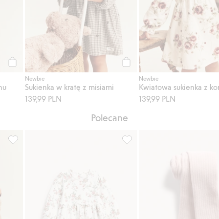
Kup
Kup
Newbie
Newbie
nu
Sukienka w kratę z misiami
139,99 PLN
139,99 PLN
Polecane
ty ulubione
Dzianinowy kardigan z kwiatami, Dodaj do listy ulubione
Sukienka w kwiaty, z dżerseju