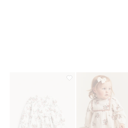
Sukienka w kwiaty, z dżerseju, D