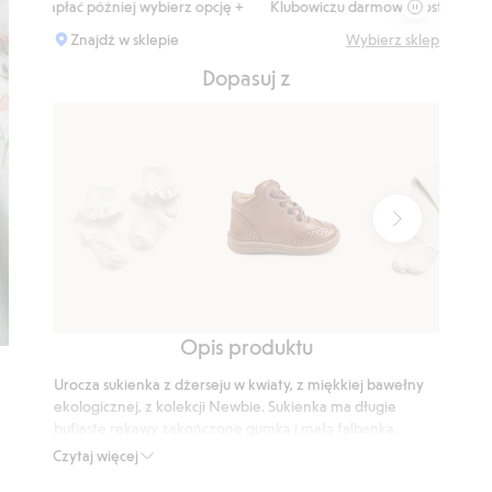
zapłać później wybierz opcję +
Klubowiczu darmowa dostawa od 150 zł
Znajdź w sklepie
Wybierz sklep
Dopasuj z
Opis produktu
Skarpetki
Buty
Rajstopy
z
do
Urocza sukienka z dżerseju w kwiaty, z miękkiej bawełny
falbaną
nauki
ekologicznej, z kolekcji Newbie. Sukienka ma długie
chodzenia
bufiaste rękawy zakończone gumką i małą falbanką.
Okrągły dekolt z uroczą krawędzią pikotkową oraz
Edsbro
Czytaj więcej
falbanami sięgającymi ramion. Z tyłu funkcjonalne