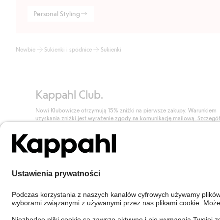
Personal Styling
Newbie
Sukienki i spódnice
Sukienki
Kappahl Club.
Nowi Klubowicze otrzymują 15% zniżki na pierwsze zakupy. Warunkiem
uzyskania zniżki jest wyrażenie zgody na komunikację mailową. Szczegó
znajdują się tutaj.
Dołącz do Klubu!