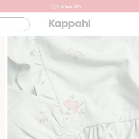
Final Sale -30%
Ważne przy zakupie min. 2 sztuk produktów włączonych w
ofertę, również z działu outlet do 10.8 w sklepach Kappahl i
Newbie oraz na kappahl.com. Ofert nie łączymy
Kobieta
Mężczyzna
Dziecko
Niemowlę
Newbie