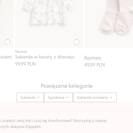
Kup
Kup
Newbie
iatami
Sukienka w kwiaty, z dżerseju
Rajstopy
99,99 PLN
49,99 PLN
Powiązane kategorie
Sukienki
Spódnice
Sukienki w kwiaty
znaleźć swój styl i czuć się komfortowo? Skorzystaj z naszej
ranych sklepów Kappahl.