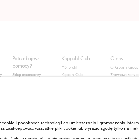
Potrzebujesz
Kappahl Club
O nas
pomocy?
Mój profil
O Kappahl Group
ły
Sklep internetowy
Kappahl Club
Zrównoważony r
Częste pytania
Warunki członkostwa
Praca u nas
Twoje zamówienie
Prasa i aktualnośc
Skontaktuj się z nami
Dostępność cyfro
Znajdź sklep
Sprawdź saldo karty
upominkowej
Personal Styling
Odstąp od umowy