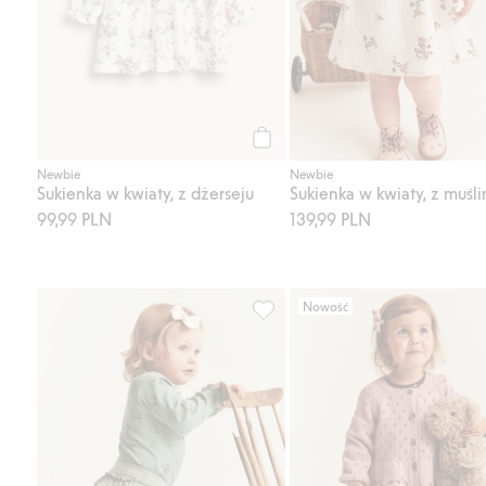
Kup
Newbie
Newbie
Sukienka w kwiaty, z dżerseju
Sukienka w kwiaty, z muśli
99,99 PLN
139,99 PLN
Nowość
Legginsy z falbaną, Dodaj do lis