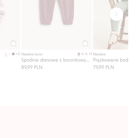
Kup
Kup
+2
+1
Newbie Icons
Newbie
Spodnie dresowe z koronkowymi detalami
89,99 PLN
79,99 PLN