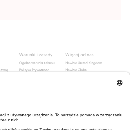
Warunki i zasady
Więcej od nas
Ogólne warunki zakupu
Newbie United Kingdom
ozwój
Polityka Prywatności
Newbie Global
Polityka plików cookie
Affiliate
i
Warunki #YesKappahl
#YesNewbie
wa