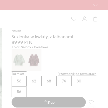
Newbie
Sukienka w kwiaty, z falbanami
89,99 PLN
Kolor:
Zielony / kwiatowe
Rozmiar:
Przewodnik po rozmiarach
56
62
68
74
80
86
Kup
Sukienka w k