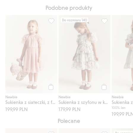
Podobne produkty
Do rozmiaru 140
Sukienka z siateczki, z falbanami, Dodaj do
Sukienka z szyf
Kup
Kup
Newbie
Newbie
Newbie
Sukienka z siateczki, z falbanami
Sukienka z szyfonu w kwiaty
100% len
199,99 PLN
179,99 PLN
199,99 PL
Polecane
Do rozmiar