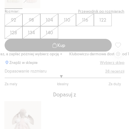
Rozmiar:
Przewodnik po rozmiarach
92
98
104
110
116
122
128
134
140
Kup
Sukienk
 a zapłać później wybierz opcję +
Klubowiczu darmowa dostawa od 150 
Znajdź w sklepie
Wybierz sklep
Dopasowanie rozmiaru
38
recenzji
2.9375
Za mały
Idealny
Za duży
na
Na
5
Dopasuj z
podstawie
32
głosów