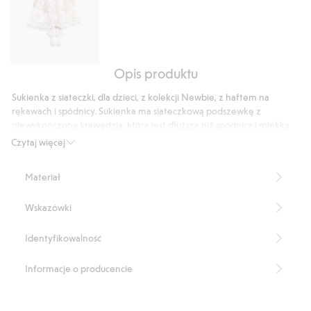
Opis produktu
Przytulanka
Sukienka z siateczki, dla dzieci, z kolekcji Newbie, z haftem na
rękawach i spódnicy. Sukienka ma siateczkową podszewkę z
niewykończoną krawędzią, która jest dłuższa niż spódnica i miękką
bawełnianą podszewkę. Guziki na plecach i falbanki z siateczki na
Czytaj więcej
ramionach.
Produkt zawiera 100% poliestru z odzysku.
Materiał
Numer artykułu
:
825661
Recycled Polyester
Wskazówki
Identyfikowalność
Informacje o producencie