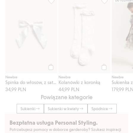
Spinka do włosów, z satynową kokardą, Dod
Kolanówki z kor
Kup
Kup
Newbie
Newbie
Newbie
Spinka do włosów, z satynową kokardą
Kolanówki z koronką
34,99 PLN
44,99 PLN
179,99 PL
Powiązane kategorie
Sukienki
Sukienki w kwiaty
Spódnice
Bezpłatna usługa Personal Styling.
Potrzebujesz pomocy w doborze garderoby? Szukasz inspiracji