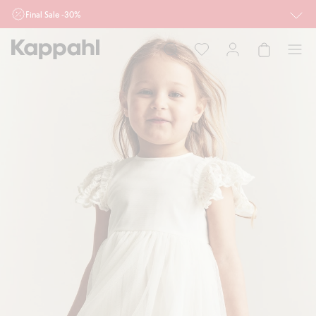
Final Sale -30%
Ważne przy zakupie min. 2 sztuk produktów włączonych w ofertę, również z
działu outlet do 10.8 w sklepach Kappahl i Newbie oraz na kappahl.com. Ofert
nie łączymy
Kobieta
Mężczyzna
Dziecko
Niemowlę
Newbie