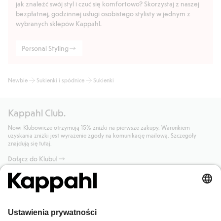
jak znaleźć swój styl i czuć się komfortowo? Skorzystaj z naszej
bezpłatnej, godzinnej usługi osobistego stylisty w jednym z
wybranych sklepów Kappahl.
Personal Styling
Newbie
Sukienki i spódnice
Sukienki
Kappahl Club.
Nowi Klubowicze otrzymują 15% zniżki na pierwsze zakupy. Warunkiem
uzyskania zniżki jest wyrażenie zgody na komunikację mailową. Szczegóły
znajdują się tutaj.
Dołącz do Klubu!