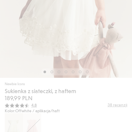
Newbie Icons
Sukienka z siateczki, z haftem
189,99 PLN
Średnia ocena:
38
recenzji
4.8
Kolor:
Offwhite / aplikacja/haft