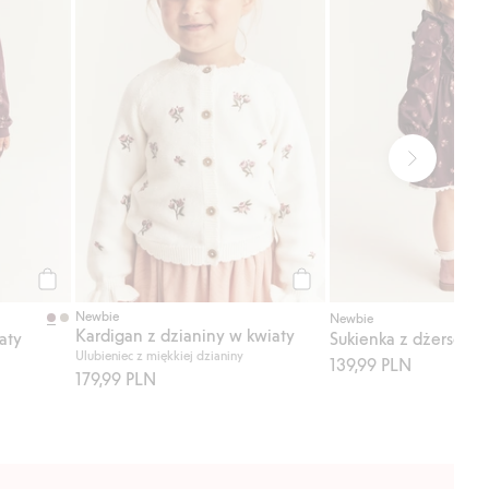
Kup
Kup
Newbie
Newbie
Kardigan z dzianiny w kwiaty
aty
Sukienka z dżerseju, 
Ulubieniec z miękkiej dzianiny
139,99 PLN
179,99 PLN