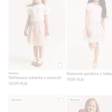
Kup
Kwiecista spódnica z falb
Newbie
Haftowana sukienka z siateczki
79,99 PLN
159,99 PLN
Nowość
Nowość
Prążkowany top z nadrukiem je