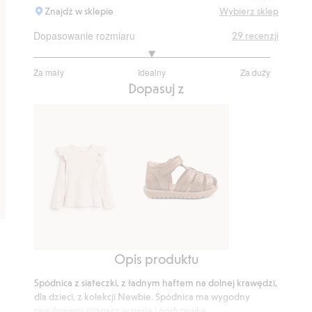
Znajdź w sklepie
Wybierz sklep
Dopasowanie rozmiaru
29
recenzji
3
Za mały
Idealny
Za duży
na
Na
Dopasuj z
5
podstawie
27
głosów
Opis produktu
Prążkowany
Sandały
top
Hällevik
Spódnica z siateczki, z ładnym haftem na dolnej krawędzi,
z
dla dzieci, z kolekcji Newbie. Spódnica ma wygodny
falbanami
regulowany ściągacz w pasie i podszewkę.