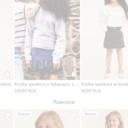
Kup
Kup
ankami
Krótka spódnica z falbanami, z haftem angielskim
149,99 PLN
89,99 PLN
Polecane
Nowość
Nowość
żynowym, Dodaj do listy ulubione
Top z długimi rękawami, z falbaną, Dodaj do listy ulubione
Bluza z koronkową falbaną, D