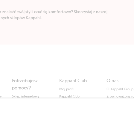
znaleźć swój styl i czuć się komfortowo? Skorzystaj z naszej
ranych sklepów Kappahl.
Potrzebujesz
Kappahl Club
O nas
pomocy?
Mój profil
O Kappahl Group
ły
Sklep internetowy
Kappahl Club
Zrównoważony r
Częste pytania
Warunki członkostwa
Praca u nas
Twoje zamówienie
Prasa i aktualnośc
Skontaktuj się z nami
Dostępność cyfro
Znajdź sklep
Sprawdź saldo karty