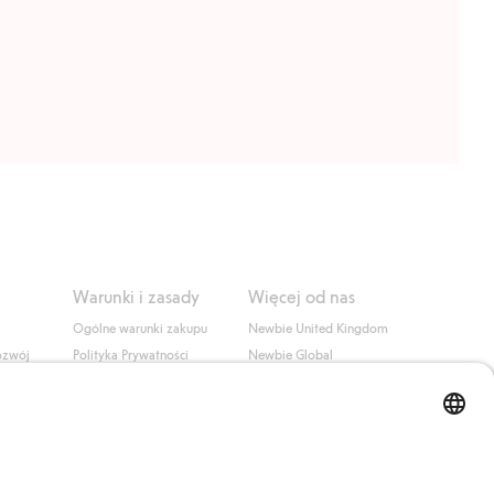
Warunki i zasady
Więcej od nas
Ogólne warunki zakupu
Newbie United Kingdom
ozwój
Polityka Prywatności
Newbie Global
Polityka plików cookie
Affiliate
i
Warunki #YesKappahl
#YesNewbie
wa