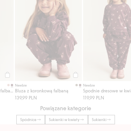
Kup
Kup
Newbie
Newbie
Top z długimi rękawami, z falbaną
Bluza z koronkową falbaną
Spodnie dresowe w kwi
139,99 PLN
119,99 PLN
Powiązane kategorie
Spódnice
Sukienki w kwiaty
Sukienki