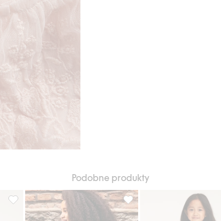
Podobne produkty
Dodaj do listy ulubione
Kwiecista spódnica z falbankami, Dodaj do listy ulubione
Krótka spódnica z falbanami, 