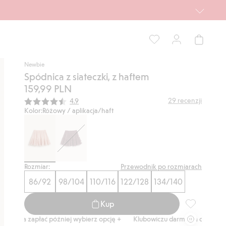
Newbie
Spódnica z siateczki, z haftem
159,99 PLN
Średnia ocena:
29
recenzji
4.9
Kolor:
Różowy / aplikacja/haft
Rozmiar:
Przewodnik po rozmiarach
86/92
98/104
110/116
122/128
134/140
Kup
Spódnica z s
a zapłać później wybierz opcję +
Klubowiczu darmowa dostawa od 150 z