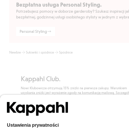
Bezpłatna usługa Personal Styling.
Potrzebujesz pomocy w doborze garderoby? Szukasz inspiracji jak 
bezpłatnej, godzinnej usługi osobistego stylisty w jednym z wyb
Personal Styling
Newbie
Sukienki i spódnice
Spódnice
Kappahl Club.
Nowi Klubowicze otrzymują 15% zniżki na pierwsze zakupy. Warunkiem
uzyskania zniżki jest wyrażenie zgody na komunikację mailową. Szczegó
znajdują się tutaj.
Dołącz do Klubu!