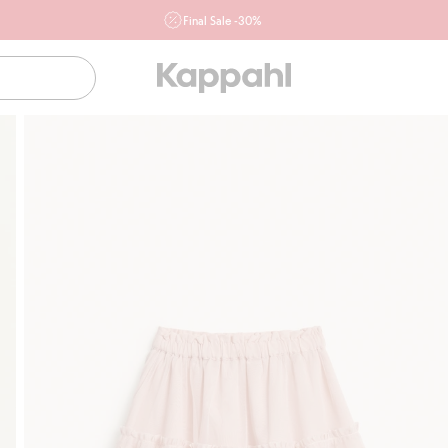
Final Sale -30%
Ważne przy zakupie min. 2 sztuk produktów włączonych w
ofertę, również z działu outlet do 10.8 w sklepach Kappahl i
Newbie oraz na kappahl.com. Ofert nie łączymy
Kobieta
Mężczyzna
Dziecko
Niemowlę
Newbie
Klubowiczu darmowa dostawa od 150 zł
Kup teraz, 