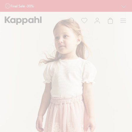
Final Sale -30%
Ważne przy zakupie min. 2 sztuk produktów włączonych w ofertę, również z
działu outlet do 10.8 w sklepach Kappahl i Newbie oraz na kappahl.com. Ofert
nie łączymy
Kobieta
Mężczyzna
Dziecko
Niemowlę
Newbie