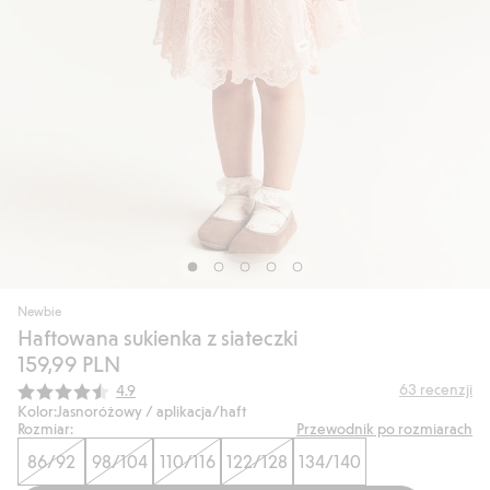
Newbie
Haftowana sukienka z siateczki
159,99 PLN
Średnia ocena:
63
recenzji
4.9
Kolor:
Jasnoróżowy / aplikacja/haft
Rozmiar:
Przewodnik po rozmiarach
86/92
98/104
110/116
122/128
134/140