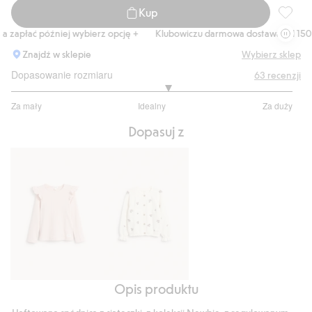
Kup
Haftowa
zapłać później wybierz opcję +
Klubowiczu darmowa dostawa od 150 zł
Znajdź w sklepie
Wybierz sklep
Dopasowanie rozmiaru
63
recenzji
3.226415094339623
Za mały
Idealny
Za duży
na
Na
5
Dopasuj z
podstawie
53
głosów
Opis produktu
Prążkowany
Kardigan
top
z