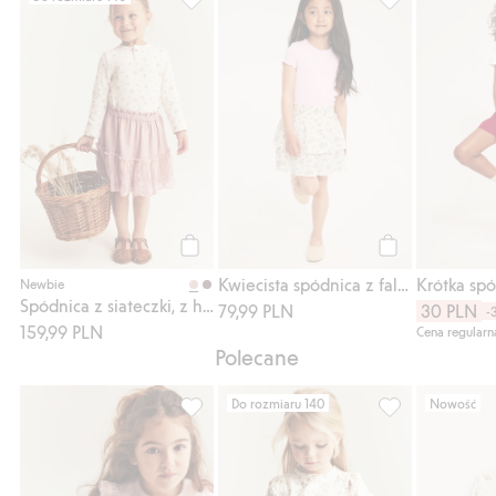
Spódnica z siateczki, z haftem, Dodaj do l
Kwiecista spódn
Kup
Kup
Kwiecista spódnica z falbankami
Newbie
Spódnica z siateczki, z haftem
79,99 PLN
30 PLN
-
159,99 PLN
Cena regularn
Polecane
Do rozmiaru 140
Nowość
Prążkowany top z falbanami, Dodaj do list
Top w kwiaty, z