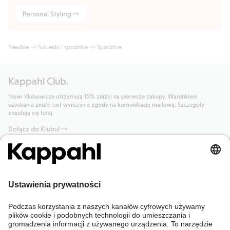
Personal Styling
Newbie
Sukienki i spódnice
Spódnice
Kappahl Club.
Nowi Klubowicze otrzymują 15% zniżki na pierwsze zakupy. Warunkiem
uzyskania zniżki jest wyrażenie zgody na komunikację mailową. Szczegóły
znajdują się tutaj.
Dołącz do Klubu!
Potrzebujesz pomocy?