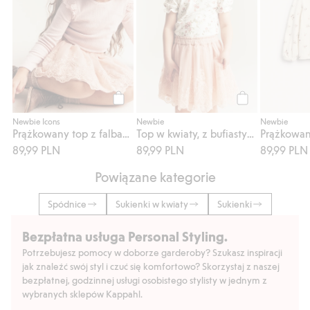
Kup
Kup
Newbie Icons
Newbie
Newbie
Prążkowany top z falbanami
Top w kwiaty, z bufiastymi rękawami
89,99 PLN
89,99 PLN
89,99 PLN
Powiązane kategorie
Spódnice
Sukienki w kwiaty
Sukienki
Bezpłatna usługa Personal Styling.
Potrzebujesz pomocy w doborze garderoby? Szukasz inspiracji
jak znaleźć swój styl i czuć się komfortowo? Skorzystaj z naszej
bezpłatnej, godzinnej usługi osobistego stylisty w jednym z
wybranych sklepów Kappahl.