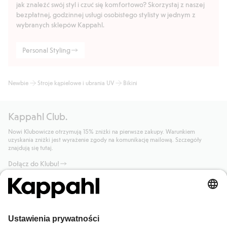
jak znaleźć swój styl i czuć się komfortowo? Skorzystaj z naszej
bezpłatnej, godzinnej usługi osobistego stylisty w jednym z
wybranych sklepów Kappahl.
Personal Styling
Newbie
Stroje kąpielowe i ubrania UV
Bikini
Kappahl Club.
Nowi Klubowicze otrzymują 15% zniżki na pierwsze zakupy. Warunkiem
uzyskania zniżki jest wyrażenie zgody na komunikację mailową. Szczegóły
znajdują się tutaj.
Dołącz do Klubu!