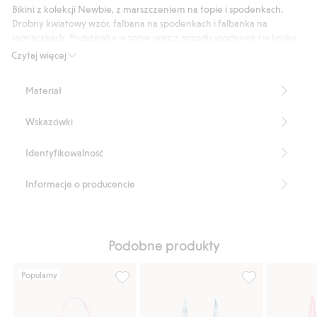
4
Bikini z kolekcji Newbie, z marszczeniem na topie i spodenkach.
głosów
Drobny kwiatowy wzór, falbana na spodenkach i falbanka na
ramiączkach. Podszewka w topie oraz z przodu spodenek i w kroku.
W sprzedaży różne rozmiary dla rodzeństwa.
Czytaj więcej
Produkt zawiera 82% poliestru z odzysku.
Numer artykułu
:
846238
Materiał
Blended Recycled Polyester
Wskazówki
Identyfikowalność
Informacje o producencie
Podobne produkty
Popularny
Bikini we wzory, z paskiem na szyję, Dodaj
Trójkątne bikin