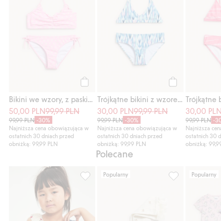
Kup
Kup
Bikini we wzory, z paskiem na szyję
Trójkątne bikini z wzorem
50,00 PLN
99,99 PLN
30,00 PLN
99,99 PLN
30,00 PL
99,99 PLN
-30%
99,99 PLN
-30%
99,99 PLN
-3
Najniższa cena obowiązująca w
Najniższa cena obowiązująca w
Najniższa ce
ostatnich 30 dniach przed
ostatnich 30 dniach przed
ostatnich 30 
obniżką: 99,99 PLN
obniżką: 99,99 PLN
obniżką: 99,9
Polecane
Popularny
Popularny
Bikini w wiśnie, Dodaj do listy ulubione
Kwieciste podko