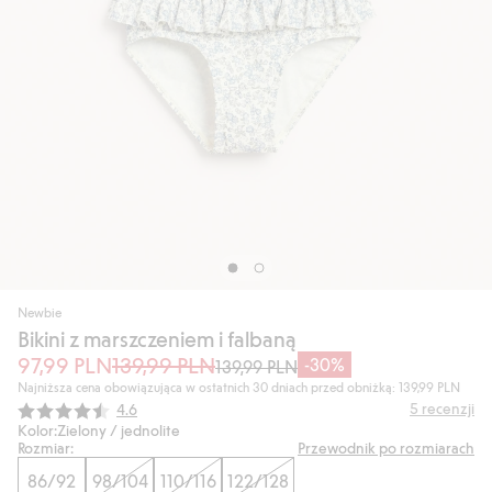
Newbie
Bikini z marszczeniem i falbaną
97,99 PLN
139,99 PLN
-30%
139,99 PLN
Najniższa cena obowiązująca w ostatnich 30 dniach przed obniżką: 139,99 PLN
Średnia ocena:
5
recenzji
4.6
Kolor:
Zielony / jednolite
Rozmiar:
Przewodnik po rozmiarach
86/92
98/104
110/116
122/128