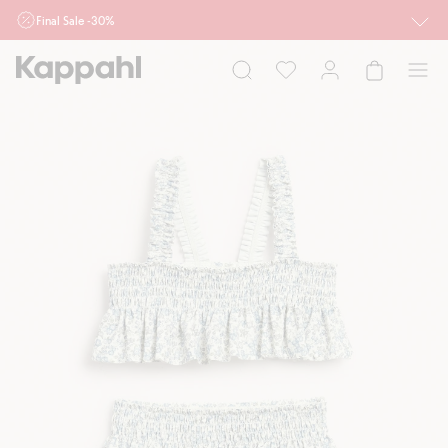
Final Sale -30%
Ważne przy zakupie min. 2 sztuk produktów włączonych w ofertę, również z
działu outlet do 10.8 w sklepach Kappahl i Newbie oraz na kappahl.com. Ofert
nie łączymy
Kobieta
Mężczyzna
Dziecko
Niemowlę
Newbie