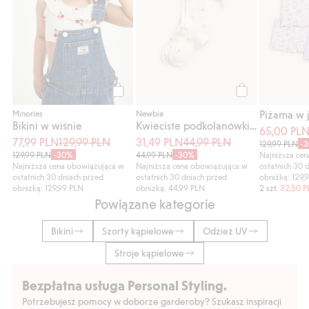
Kup
Kup
Minories
Newbie
Bikini w wiśnie
Kwieciste podkolanówki z falbanką
65,00 PL
77,99 PLN
129,99 PLN
31,49 PLN
44,99 PLN
129,99 PLN
-
129,99 PLN
-30%
44,99 PLN
-30%
Najniższa ce
Najniższa cena obowiązująca w
Najniższa cena obowiązująca w
ostatnich 30 
ostatnich 30 dniach przed
ostatnich 30 dniach przed
obniżką: 129,
obniżką: 129,99 PLN
obniżką: 44,99 PLN
2 szt.
32,50 
Powiązane kategorie
Bikini
Szorty kąpielowe
Odzież UV
Stroje kąpielowe
Bezpłatna usługa Personal Styling.
Potrzebujesz pomocy w doborze garderoby? Szukasz inspiracji