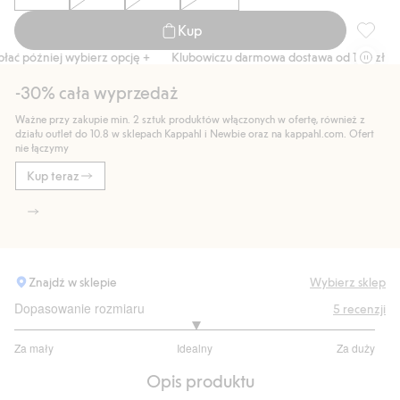
Kup
Bikini 
ać później wybierz opcję +
Klubowiczu darmowa dostawa od 150 zł
K
-30% cała wyprzedaż
Ważne przy zakupie min. 2 sztuk produktów włączonych w ofertę, również z
działu outlet do 10.8 w sklepach Kappahl i Newbie oraz na kappahl.com. Ofert
nie łączymy
Kup teraz
Znajdź w sklepie
Wybierz sklep
Dopasowanie rozmiaru
5
recenzji
3
Za mały
Idealny
Za duży
na
Na
5
Opis produktu
podstawie