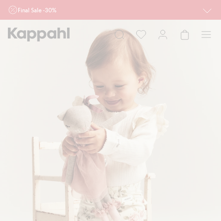
Final Sale -30%
Ważne przy zakupie min. 2 sztuk produktów włączonych w ofertę, również z
działu outlet do 10.8 w sklepach Kappahl i Newbie oraz na kappahl.com. Ofert
nie łączymy
Kobieta
Mężczyzna
Dziecko
Niemowlę
Newbie