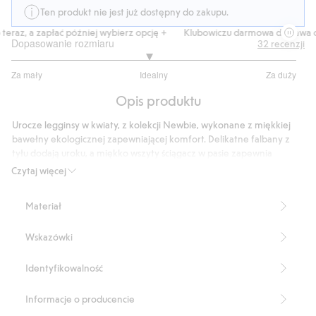
Ten produkt nie jest już dostępny do zakupu.
eraz, a zapłać później wybierz opcję +
Klubowiczu darmowa dostawa od 
Dopasowanie rozmiaru
32
recenzji
2.92
Za mały
Idealny
Za duży
na
Na
5
Opis produktu
podstawie
25
Urocze legginsy w kwiaty, z kolekcji Newbie, wykonane z miękkiej
głosów
bawełny ekologicznej zapewniającej komfort. Delikatne falbany z
tyłu dodają uroku, a miękko wszyty ściągacz w pasie zapewnia
wygodne dopasowanie. Legginsy są wykończone szwem z ładnymi
Czytaj więcej
pikotkami przy nogawkach, dzięki czemu są urocze i wygodne w
noszeniu. Idealne do stworzenia zestawu dla rodzeństwa lub
Materiał
dopasowania do ubrań mamy.
Produkt zawiera 95% bawełny ekologicznej.
Wskazówki
Numer artykułu
:
471995
Organic cotton- GOTS
Identyfikowalność
Informacje o producencie