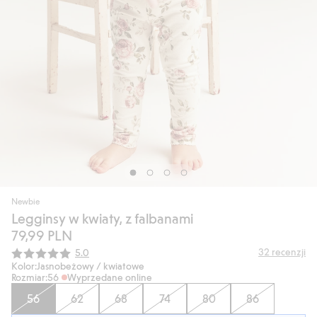
Newbie
Legginsy w kwiaty, z falbanami
79,99 PLN
Średnia ocena:
32
recenzji
5.0
Kolor:
Jasnobeżowy / kwiatowe
Rozmiar:
56
Wyprzedane online
56
62
68
74
80
86