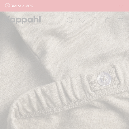
Final Sale -30%
Ważne przy zakupie min. 2 sztuk produktów włączonych w ofertę, również z
działu outlet do 10.8 w sklepach Kappahl i Newbie oraz na kappahl.com. Ofert
nie łączymy
Kobieta
Mężczyzna
Dziecko
Niemowlę
Newbie