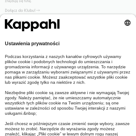
znajdują się tutaj.
Dołącz do Klubu!
Potrzebujesz pomocy?
Sklep internetowy
Kappahl Club
Częste pytania
Mój profil
O nas
Twoje zamówienie
Kappahl Club
O Kappahl Group
Warunki i zasady
Skontaktuj się z nami
Warunki członkostwa
Zrównoważony rozwój
Ogólne warunki zakupu
Więcej od nas