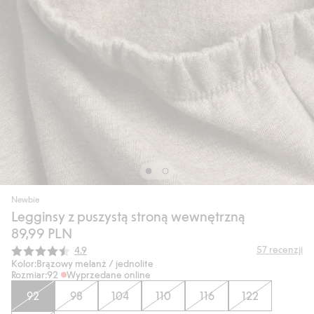
Newbie
Legginsy z puszystą stroną wewnętrzną
89,99 PLN
Średnia ocena:
57
recenzji
4.9
Kolor:
Brązowy melanż / jednolite
Rozmiar:
92
Wyprzedane online
92
98
104
110
116
122