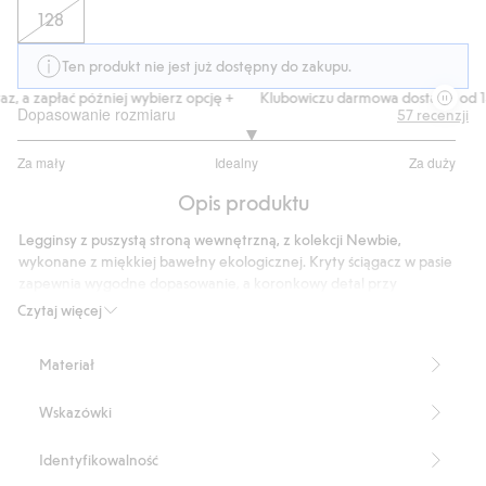
128
Ten produkt nie jest już dostępny do zakupu.
 a zapłać później wybierz opcję +
Klubowiczu darmowa dostawa od 150 
Dopasowanie rozmiaru
57
recenzji
3.122448979591837
Za mały
Idealny
Za duży
na
Na
5
Opis produktu
podstawie
49
Legginsy z puszystą stroną wewnętrzną, z kolekcji Newbie,
głosów
wykonane z miękkiej bawełny ekologicznej. Kryty ściągacz w pasie
zapewnia wygodne dopasowanie, a koronkowy detal przy
nogawkach i klasyczna naszywka Newbie z przodu stanowią piękne
Czytaj więcej
wykończenie.
Produkt zawiera 95% bawełny ekologicznej.
Materiał
Numer artykułu
:
485003
Organic cotton- GOTS
Wskazówki
Identyfikowalność