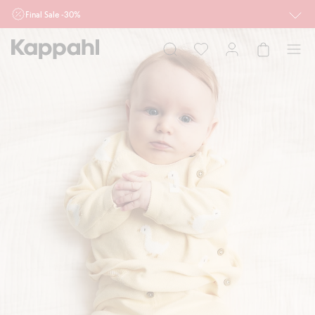
Final Sale -30%
Ważne przy zakupie min. 2 sztuk produktów włączonych w ofertę, również z
działu outlet do 10.8 w sklepach Kappahl i Newbie oraz na kappahl.com. Ofert
nie łączymy
Kobieta
Mężczyzna
Dziecko
Niemowlę
Newbie