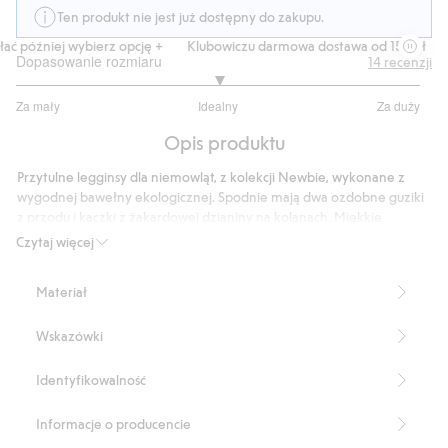
Ten produkt nie jest już dostępny do zakupu.
ć później wybierz opcję +
Klubowiczu darmowa dostawa od 150 zł
Ku
Dopasowanie rozmiaru
14
recenzji
3
Za mały
Idealny
Za duży
na
Na
5
Opis produktu
podstawie
11
Przytulne legginsy dla niemowląt, z kolekcji Newbie, wykonane z
głosów
wygodnej bawełny ekologicznej. Spodnie mają dwa ozdobne guziki
z przodu i kaczki z żakardowej dzianiny na kolanach. Miękkie
legginsy dla najmłodszych.
Czytaj więcej
Produkt zawiera 100% bawełny ekologicznej.
Numer artykułu
:
409755
Materiał
Organic cotton- GOTS
Wskazówki
Identyfikowalność
Informacje o producencie