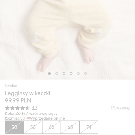
Newbie
Legginsy w kaczki
99,99 PLN
Średnia ocena:
14
recenzji
4.7
Kolor:
Żółty / wzór zwierzęcy
Rozmiar:
50
Wyprzedane online
50
56
62
68
74