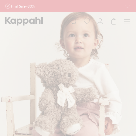
Final Sale -30%
Ważne przy zakupie min. 2 sztuk produktów włączonych w ofertę, również z
działu outlet do 10.8 w sklepach Kappahl i Newbie oraz na kappahl.com. Ofert
nie łączymy
Kobieta
Mężczyzna
Dziecko
Niemowlę
Newbie