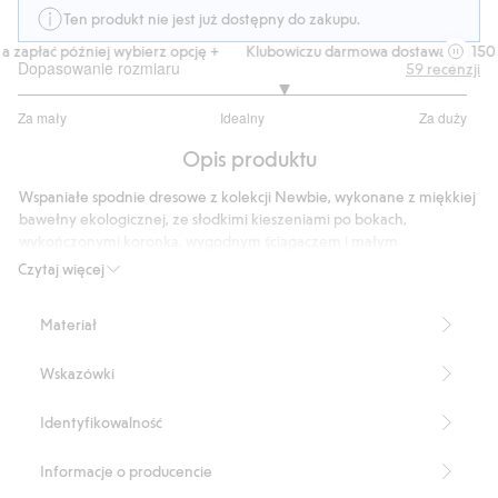
Ten produkt nie jest już dostępny do zakupu.
 zapłać później wybierz opcję +
Klubowiczu darmowa dostawa od 150 z
Dopasowanie rozmiaru
59
recenzji
3.372093023255814
Za mały
Idealny
Za duży
na
Na
5
Opis produktu
podstawie
43
Wspaniałe spodnie dresowe z kolekcji Newbie, wykonane z miękkiej
głosów
bawełny ekologicznej, ze słodkimi kieszeniami po bokach,
wykończonymi koronką, wygodnym ściągaczem i małym
sznureczkiem w pasie oraz ściągaczem przy nogawkach
Czytaj więcej
zapewniającym idealne i wygodne dopasowanie.
Produkt zawiera 100% bawełny ekologicznej.
Materiał
Numer artykułu
:
465955
Organic cotton- GOTS
Wskazówki
Identyfikowalność
Informacje o producencie