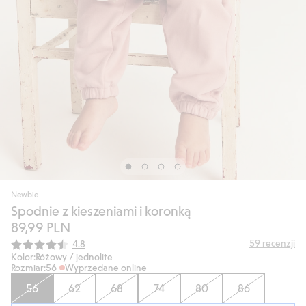
Newbie
Spodnie z kieszeniami i koronką
89,99 PLN
Średnia ocena:
59
recenzji
4.8
Kolor:
Różowy / jednolite
Rozmiar:
56
Wyprzedane online
56
62
68
74
80
86