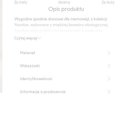
Za mały
Idealny
Za duży
na
Na
Opis produktu
5
podstawie
Wygodne spodnie dresowe dla niemowląt, z kolekcji
14
Newbie, wykonane z miękkiej bawełny ekologicznej.
głosów
Spodnie mają praktyczny sznureczek w pasie oraz
ściągacz w nogawkach. Urocze kieszenie po bokach, z
Czytaj więcej
haftowanymi kwiatami i naszywką Newbie.
Produkt zawiera 100% bawełny ekologicznej.
Materiał
Numer artykułu
:
408195
Organic cotton- GOTS
Wskazówki
Identyfikowalność
Informacje o producencie