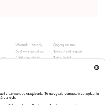
Warunki i zasady
Więcej od nas
Ogólne warunki zakupu
Newbie United Kingdom
ozwój
Polityka Prywatności
Newbie Global
Polityka plików cookie
Affiliate
i
Warunki #YesKappahl
#YesNewbie
wa