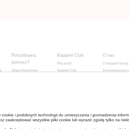
Potrzebujesz
Kappahl Club
O nas
pomocy?
Mój profil
O Kappahl Group
ły
Sklep internetowy
Kappahl Club
Zrównoważony r
Częste pytania
Warunki członkostwa
Praca u nas
Twoje zamówienie
Prasa i aktualnośc
Skontaktuj się z nami
Dostępność cyfro
Znajdź sklep
Sprawdź saldo karty
upominkowej
Personal Styling
Odstąp od umowy