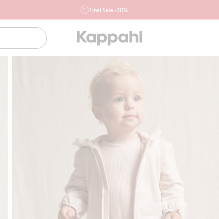
Final Sale -30%
Ważne przy zakupie min. 2 sztuk produktów włączonych w
ofertę, również z działu outlet do 10.8 w sklepach Kappahl i
Newbie oraz na kappahl.com. Ofert nie łączymy
Kobieta
Mężczyzna
Dziecko
Niemowlę
Newbie
Klubowiczu darmowa dostawa od 150 zł
Kup 