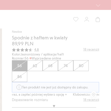
Newbie
Spodnie z haftem w kwiaty
89,99 PLN
Średnia ocena:
18
recenzji
4.8
Kolor:
Jasnoróżowy / aplikacja/haft
Rozmiar:
56
Wyprzedane online
56
62
68
74
80
86
Ten produkt nie jest już dostępny do zakupu.
teraz, a zapłać później wybierz opcję +
Klubowiczu darmowa dostawa od
Dopasowanie rozmiaru
18
recenzji
3