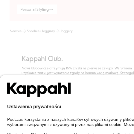
Personal Styling
Newbie
Spodnie i legginsy
Joggery
Kappahl Club.
Nowi Klubowicze otrzymują 15% zniżki na pierwsze zakupy. Warunkiem
uzyskania zniżki jest wyrażenie zgody na komunikację mailową. Szczegó
znajdują się tutaj.
Dołącz do Klubu!