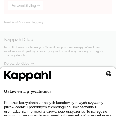
Personal Styling
Newbie
Spodnie i legginsy
Kappahl Club.
Nowi Klubowicze otrzymują 15% zniżki na pierwsze zakupy. Warunkiem
uzyskania zniżki jest wyrażenie zgody na komunikację mailową. Szczegóły
znajdują się tutaj.
Dołącz do Klubu!
Potrzebujesz pomocy?