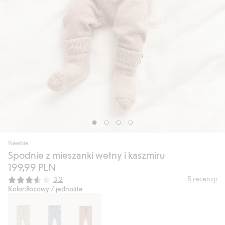
Newbie
Spodnie z mieszanki wełny i kaszmiru
199,99 PLN
Średnia ocena:
5
recenzji
3.2
Kolor:
Różowy / jednolite