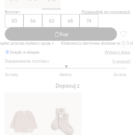
Rozmiar:
Przewodnik po rozmiarach
50
56
62
68
74
Kup
Spodnie
łać później wybierz opcję +
Klubowiczu darmowa dostawa od 150 zł
Znajdź w sklepie
Wybierz sklep
Dopasowanie rozmiaru
5
recenzji
3
Za mały
Idealny
Za duży
na
Na
5
Dopasuj z
podstawie
1
głosów