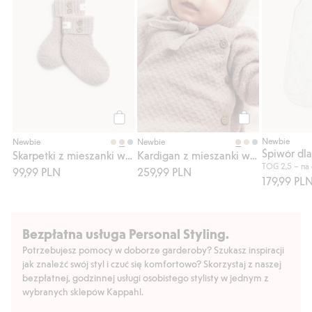
Kup
Kup
Newbie
Newbie
Newbie
Śpiwór dl
Skarpetki z mieszanki wełny i kaszmiru
Kardigan z mieszanki wełny i kaszmiru
TOG 2,5 – na 
99,99 PLN
259,99 PLN
179,99 PL
Bezpłatna usługa Personal Styling.
Potrzebujesz pomocy w doborze garderoby? Szukasz inspiracji
jak znaleźć swój styl i czuć się komfortowo? Skorzystaj z naszej
bezpłatnej, godzinnej usługi osobistego stylisty w jednym z
wybranych sklepów Kappahl.