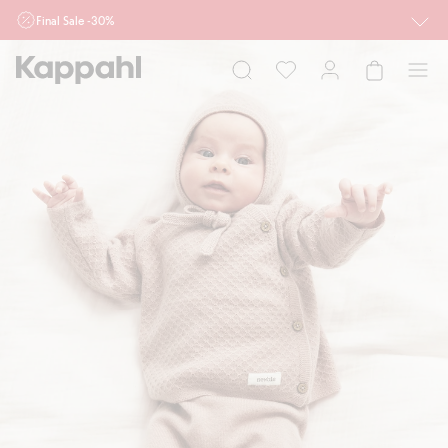
Final Sale -30%
Ważne przy zakupie min. 2 sztuk produktów włączonych w ofertę, również z
działu outlet do 10.8 w sklepach Kappahl i Newbie oraz na kappahl.com. Ofert
nie łączymy
Kobieta
Mężczyzna
Dziecko
Niemowlę
Newbie