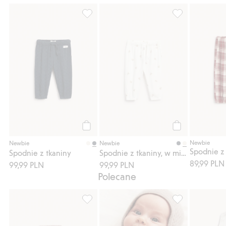
Spodnie z tkaniny, Dodaj do listy ulubione
Spodnie z tkanin
Kup
Kup
Newbie
Newbie
Newbie
Spodnie z tkaniny
Spodnie z tkaniny, w misie
89,99 PLN
99,99 PLN
99,99 PLN
Polecane
Skarpetki z mieszanki wełny i kaszmiru, Do
Kardigan z mies