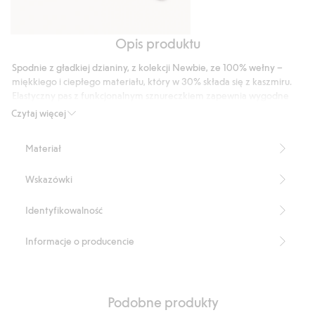
Opis produktu
Kardigan
Skarpetki
z
z
Spodnie z gładkiej dzianiny, z kolekcji Newbie, ze 100% wełny –
mieszanki
mieszanki
miękkiego i ciepłego materiału, który w 30% składa się z kaszmiru.
wełny
wełny
Elastyczny pas z funkcjonalnym sznureczkiem zapewnia wygodne
i
dopasowanie i łatwą regulację. Wygodne ubranie basicowe dla
i
Czytaj więcej
najmłodszych – przyjemne w noszeniu, świetne do przekazania
kaszmiru
kaszmiru
dalej. Jakość i ponadczasowy design sprawiają, że kardigan można
Materiał
przekazać dalej kolejnemu małemu członkowi rodziny lub
znajomym.
Wskazówki
Produkt zawiera 70% certyfikowanej wełny.
Numer artykułu
:
477133
Identyfikowalność
RWS certified wool
Informacje o producencie
Podobne produkty