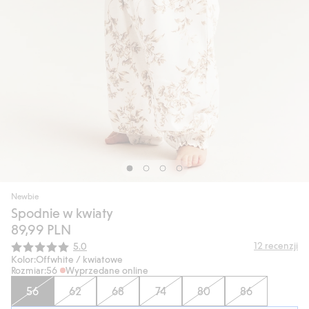
Newbie
Spodnie w kwiaty
89,99 PLN
Średnia ocena:
12
recenzji
5.0
Kolor:
Offwhite / kwiatowe
Rozmiar:
56
Wyprzedane online
56
62
68
74
80
86