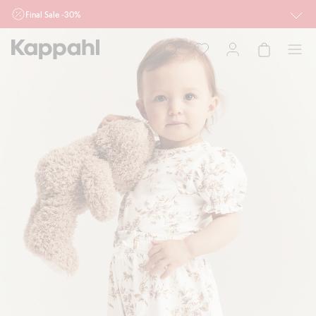
Final Sale -30%
Ważne przy zakupie min. 2 sztuk produktów włączonych w ofertę, również z
działu outlet do 10.8 w sklepach Kappahl i Newbie oraz na kappahl.com. Ofert
nie łączymy
Kobieta
Mężczyzna
Dziecko
Niemowlę
Newbie