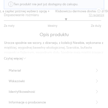
Ten produkt nie jest już dostępny do zakupu.
 a zapłać później wybierz opcję +
Klubowiczu darmowa dostawa od 150 
Dopasowanie rozmiaru
12
recenzji
3.545454545454545
Za mały
Idealny
Za duży
na
Na
5
Opis produktu
podstawie
11
Urocze spodnie we wzory, z dżerseju, z kolekcji Newbie, wykonane z
głosów
miękkiej, wygodnej bawełny ekologicznej. Szerokie, bufiaste
nogawki w figlarnym, wygodnym stylu. Spodnie mają miękki ściągacz
i praktyczny sznureczek w pasie dla idealnego dopasowania oraz
Czytaj więcej
ściągacz przy stopie dla większego komfortu. W sprzedaży dostępne
rozmiary dla mamy.
Materiał
Produkt zawiera 100% bawełny ekologicznej.
Numer artykułu
:
446971
Wskazówki
Organic cotton- GOTS
Identyfikowalność
Informacje o producencie