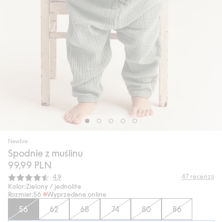
Newbie
Spodnie z muślinu
99,99 PLN
Średnia ocena:
47
recenzji
4.9
Kolor:
Zielony / jednolite
Rozmiar:
56
Wyprzedane online
56
62
68
74
80
86