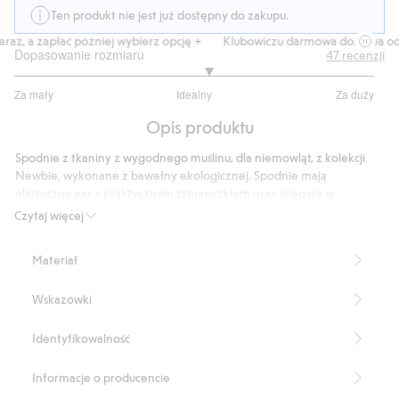
Ten produkt nie jest już dostępny do zakupu.
az, a zapłać później wybierz opcję +
Klubowiczu darmowa dostawa od 1
Dopasowanie rozmiaru
47
recenzji
3.157894736842105
Za mały
Idealny
Za duży
na
Na
5
Opis produktu
podstawie
38
Spodnie z tkaniny z wygodnego muślinu, dla niemowląt, z kolekcji
głosów
Newbie, wykonane z bawełny ekologicznej. Spodnie mają
elastyczny pas z praktycznym sznureczkiem oraz ściągacz w
nogawkach. Urocza kieszeń z tyłu, z naszywką Newbie.
Czytaj więcej
Produkt zawiera 100% bawełny ekologicznej.
Numer artykułu
:
430603
Materiał
Organic cotton- GOTS
Wskazówki
Identyfikowalność
Informacje o producencie