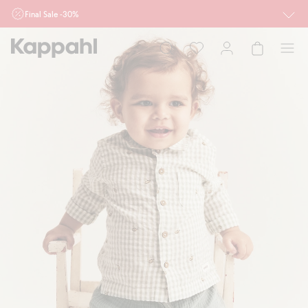
Final Sale -30%
Ważne przy zakupie min. 2 sztuk produktów włączonych w ofertę, również z
działu outlet do 10.8 w sklepach Kappahl i Newbie oraz na kappahl.com. Ofert
nie łączymy
Kobieta
Mężczyzna
Dziecko
Niemowlę
Newbie