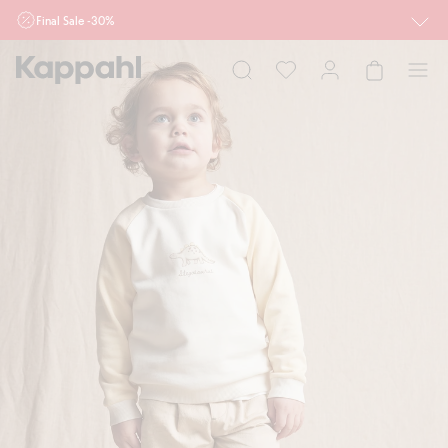
Final Sale -30%
Ważne przy zakupie min. 2 sztuk produktów włączonych w ofertę, również z
działu outlet do 10.8 w sklepach Kappahl i Newbie oraz na kappahl.com. Ofert
nie łączymy
Kobieta
Mężczyzna
Dziecko
Niemowlę
Newbie