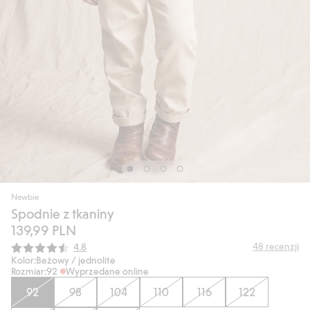
Newbie
Spodnie z tkaniny
139,99 PLN
Średnia ocena:
48
recenzji
4.8
Kolor:
Beżowy / jednolite
Rozmiar:
92
Wyprzedane online
92
98
104
110
116
122