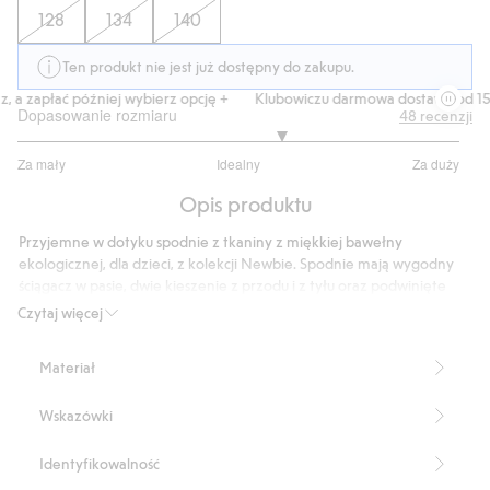
128
134
140
Ten produkt nie jest już dostępny do zakupu.
a zapłać później wybierz opcję +
Klubowiczu darmowa dostawa od 150 
Dopasowanie rozmiaru
48
recenzji
3.390243902439024
Za mały
Idealny
Za duży
na
Na
5
Opis produktu
podstawie
41
Przyjemne w dotyku spodnie z tkaniny z miękkiej bawełny
głosów
ekologicznej, dla dzieci, z kolekcji Newbie. Spodnie mają wygodny
ściągacz w pasie, dwie kieszenie z przodu i z tyłu oraz podwinięte
nogawki.
Czytaj więcej
Produkt zawiera 100% bawełny ekologicznej.
Numer artykułu
:
421289
Materiał
Wskazówki
Identyfikowalność