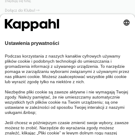
znajdują się tutaj.
Dołącz do Klubu!
Potrzebujesz pomocy?
Sklep internetowy
Kappahl Club
Częste pytania
Mój profil
O nas
Twoje zamówienie
Kappahl Club
O Kappahl Group
Warunki i zasady
Skontaktuj się z nami
Warunki członkostwa
Zrównoważony rozwój
Ogólne warunki zakupu
Więcej od nas