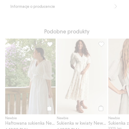
Funkcjonalne guziki.
Informacje o producencie
Krótkie bufiaste rękawy.
Produkt zawiera 100% bawełny ekologicznej.
Numer artykułu
:
901249
Organic cotton- GOTS
Podobne produkty
Haftowana sukienka Newbie Woman, Dodaj
Sukienka w kwi
Kup
Kup
Newbie
Newbie
Newbie
Haftowana sukienka Newbie Woman
Sukienka w kwiaty Newbie Woman
100% len