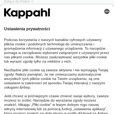
Dołącz do Klubu!
Potrzebujesz pomocy?
Sklep internetowy
Kappahl Club
Częste pytania
Mój profil
O nas
Twoje zamówienie
Kappahl Club
O Kappahl Group
Warunki i zasady
Skontaktuj się z nami
Warunki członkostwa
Zrównoważony rozwój
Ogólne warunki zakupu
Więcej od nas
Znajdź sklep
Praca u nas
Polityka Prywatności