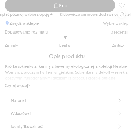
Kup
Sukien
ać później wybierz opcję +
Klubowiczu darmowa dostawa od 150 zł
K
Znajdź w sklepie
Wybierz sklep
Dopasowanie rozmiaru
3
recenzji
3
Za mały
Idealny
Za duży
na
Na
5
Opis produktu
podstawie
3
Krótka sukienka z tkaniny z bawełny ekologicznej, z kolekcji Newbie
głosów
Woman, z uroczym haftem angielskim. Sukienka ma dekolt w serek z
obszytymi funkcjonalnymi guzikami z przodu i krótkie bufiaste
rękawy zakończone gumką. Guma na plecach zapewnia
Czytaj więcej
wygodniejsze dopasowanie, a zamek błyskawiczny z boku ułatwia
zakładanie i zdejmowanie. Model z podszewką i rozkloszowaną
Materiał
spódnicą. Piękna sukienka, która sprawdzi się zarówno na co dzień,
jak i na bardziej uroczyste okazje.
Wskazówki
Długość sukienki: 95 cm w rozmiarze S.
Rozmiar S odpowiada rozmiarowi 36/38.
Haft angielski.
Identyfikowalność
Wycięcie w serek.