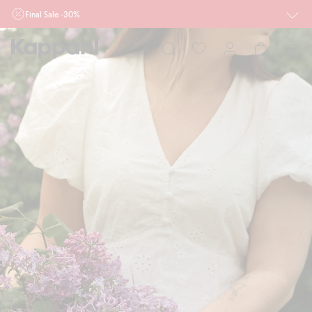
Final Sale -30%
Ważne przy zakupie min. 2 sztuk produktów włączonych w ofertę, również z
działu outlet do 10.8 w sklepach Kappahl i Newbie oraz na kappahl.com. Ofert
nie łączymy
Kobieta
Mężczyzna
Dziecko
Niemowlę
Newbie