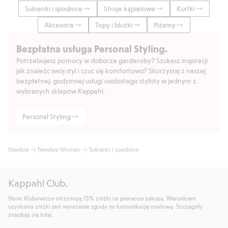
Sukienki i spódnice
Stroje kąpielowe
Kurtki
Akcesoria
Topy i bluzki
Piżamy
Bezpłatna usługa Personal Styling.
Potrzebujesz pomocy w doborze garderoby? Szukasz inspiracji
jak znaleźć swój styl i czuć się komfortowo? Skorzystaj z naszej
bezpłatnej, godzinnej usługi osobistego stylisty w jednym z
wybranych sklepów Kappahl.
Personal Styling
Newbie
Newbie Woman
Sukienki i spódnice
Kappahl Club.
Nowi Klubowicze otrzymują 15% zniżki na pierwsze zakupy. Warunkiem
uzyskania zniżki jest wyrażenie zgody na komunikację mailową. Szczegóły
znajdują się tutaj.