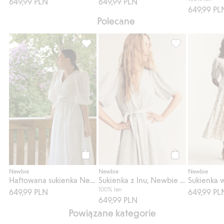
649,99 PLN
649,99 PLN
649,99 PL
Polecane
Haftowana sukienka Newbie Woman, Dodaj
Sukienka z lnu,
Kup
Kup
Newbie
Newbie
Newbie
Haftowana sukienka Newbie Woman
Sukienka z lnu, Newbie Woman
100% len
649,99 PLN
649,99 PL
649,99 PLN
Powiązane kategorie