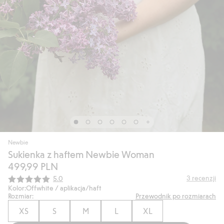
Newbie
Sukienka z haftem Newbie Woman
499,99 PLN
Średnia ocena:
3
recenzji
5.0
Kolor:
Offwhite / aplikacja/haft
Rozmiar:
Przewodnik po rozmiarach
XS
S
M
L
XL