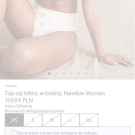
Newbie
Top od bikini, w kwiaty, Newbie Woman
159,99 PLN
Kolor:
Offwhite
Rozmiar:
XS
Wyprzedane online
XS
S
M
L
XL
Ten produkt nie jest już dostępny do zakupu.