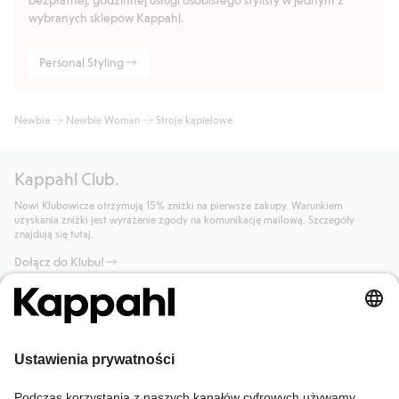
wybranych sklepów Kappahl.
Personal Styling
Newbie
Newbie Woman
Stroje kąpielowe
Kappahl Club.
Nowi Klubowicze otrzymują 15% zniżki na pierwsze zakupy. Warunkiem
uzyskania zniżki jest wyrażenie zgody na komunikację mailową. Szczegóły
znajdują się tutaj.
Dołącz do Klubu!