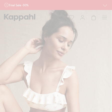
Final Sale -30%
Ważne przy zakupie min. 2 sztuk produktów włączonych w ofertę, również z
działu outlet do 10.8 w sklepach Kappahl i Newbie oraz na kappahl.com. Ofert
nie łączymy
Kobieta
Mężczyzna
Dziecko
Niemowlę
Newbie