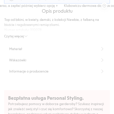
z, a zapłać później wybierz opcję +
Klubowiczu darmowa dostawa od 15
Opis produktu
Top od bikini, w kwiaty, damski, z kolekcji Newbie, z falbaną na
biuście i regulowanymi ramiączkami.
Numer artykułu
:
310078
Blended Recycled Polyester
Czytaj więcej
Materiał
Wskazówki
Informacje o producencie
Bezpłatna usługa Personal Styling.
Potrzebujesz pomocy w doborze garderoby? Szukasz inspiracji
jak znaleźć swój styl i czuć się komfortowo? Skorzystaj z naszej
bezpłatnej, godzinnej usługi osobistego stylisty w jednym z