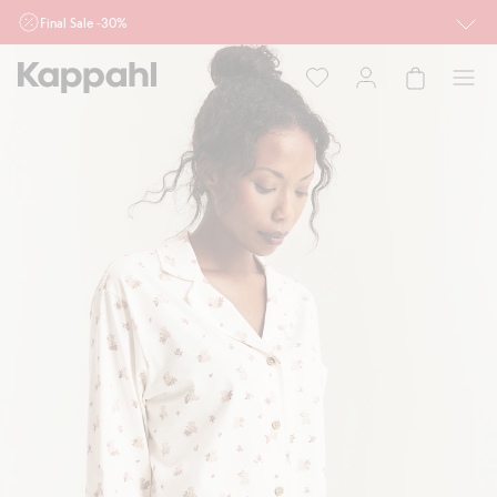
Final Sale -30%
Ważne przy zakupie min. 2 sztuk produktów włączonych w ofertę, również z
działu outlet do 10.8 w sklepach Kappahl i Newbie oraz na kappahl.com. Ofert
nie łączymy
Kobieta
Mężczyzna
Dziecko
Niemowlę
Newbie