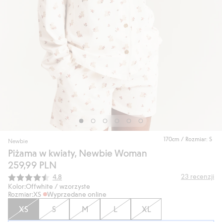
170cm / Rozmiar: S
Newbie
Piżama w kwiaty, Newbie Woman
259,99 PLN
Średnia ocena:
23
recenzji
4.8
Kolor:
Offwhite / wzorzyste
Rozmiar:
XS
Wyprzedane online
XS
S
M
L
XL