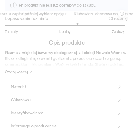
Ten produkt nie jest już dostępny do zakupu.
az, a zapłać później wybierz opcję +
Klubowiczu darmowa dostawa od 1
Dopasowanie rozmiaru
23
recenzji
3.421052631578947
Za mały
Idealny
Za duży
na
Na
5
Opis produktu
podstawie
19
Piżama z miękkiej bawełny ekologicznej, z kolekcji Newbie Woman.
głosów
Bluza z długimi rękawami i guzikami z przodu oraz szorty z gumą,
sznureczkiem i kieszeniami. Wzór w kwiaty i misie. Stwórz rodzinną
stylizację z piżamą dziecięcą z tym samym wzorem.
Czytaj więcej
Długość koszuli: 67 cm w rozmiarze S.
Wewnętrzna długość nogawki szortów: 10,5 cm w rozmiarze S.
Materiał
Rozmiar S odpowiada rozmiarowi 36/38.
Produkt zawiera 100% bawełny ekologicznej.
Wskazówki
Numer artykułu
:
853895
Organic cotton- GOTS
Identyfikowalność
Informacje o producencie