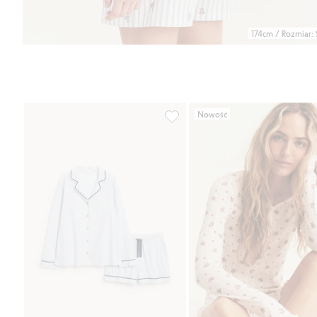
174cm / Rozmiar: 
Nowość
Komplet piżamowy w paski, New