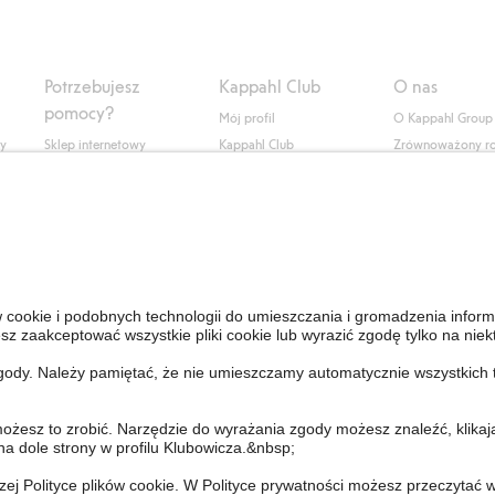
Potrzebujesz
Kappahl Club
O nas
pomocy?
Mój profil
O Kappahl Group
ły
Sklep internetowy
Kappahl Club
Zrównoważony r
Częste pytania
Warunki członkostwa
Praca u nas
Twoje zamówienie
Prasa i aktualnośc
Skontaktuj się z nami
Dostępność cyfro
Znajdź sklep
Sprawdź saldo karty
upominkowej
Personal Styling
Odstąp od umowy