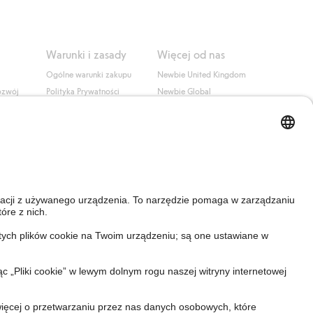
Warunki i zasady
Więcej od nas
Ogólne warunki zakupu
Newbie United Kingdom
ozwój
Polityka Prywatności
Newbie Global
Polityka plików cookie
Affiliate
i
Warunki #YesKappahl
#YesNewbie
wa