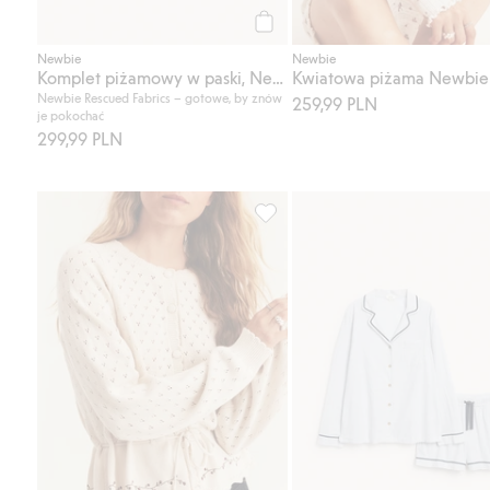
Kup
Newbie
Newbie
Komplet piżamowy w paski, Newbie Woman
Newbie Rescued Fabrics – gotowe, by znów
259,99 PLN
je pokochać
299,99 PLN
Kardigan w kwiaty, Newbie Wom