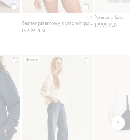
Kup
Kup
Piżama z kory
Zestaw piżamowy z wzorem pointelle
199,99 PLN
159,99 PLN
Nowość
bione
daj do listy ulubione
Koszula piżamowa z muślinu, Dodaj do listy ulubione
Haftowana bluzka peplum 