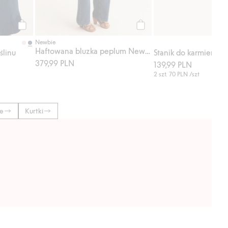
Kup
Kup
Newbie
Haftowana bluzka peplum Newbie Woman
ślinu
Stanik do karmienia, 
379,99 PLN
139,99 PLN
2 szt.
70 PLN
/szt
ce
Kurtki