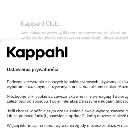
Kappahl Club.
Nowi Klubowicze otrzymują 15% zniżki na pierwsze zakupy. Warunkiem
uzyskania zniżki jest wyrażenie zgody na komunikację mailową. Szczegó
znajdują się tutaj.
Dołącz do Klubu!
Poland
Zmień kraj
Cookies