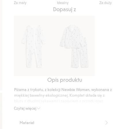
Za mały
Idealny
Za duży
na
Na
Dopasuj z
5
podstawie
69
głosów
Opis produktu
Piżama
Piżama
w
w
Piżama z trykotu, z kolekcji Newbie Woman, wykonana z
paski
misie
miękkiej bawełny ekologicznej. Komplet składa się z
i
bluzy z długimi rękawami i zapięciem z przodu oraz
misie
szortów z gumą i sznureczkiem w pasie dla wygodnego
Czytaj więcej
dopasowania. Dostępna również dla dzieci – do
stworzenia harmonijnego zestawu.
Materiał
Długość koszuli: 67 cm w rozmiarze S.