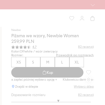
Newbie
Piżama we wzory, Newbie Woman
259,99 PLN
Średnia ocena:
82
recenzji
4.7
Kolor:
Offwhite / wzór zwierzęcy
Rozmiar:
Przewodnik po rozmiarach
XS
S
M
L
XL
Kup
Piżama we w
zapłać później wybierz opcję +
Klubowiczu darmowa dostawa od 150 zł
Znajdź w sklepie
Wybierz sklep
Dopasowanie rozmiaru
82
recenzji
3.376811594202898