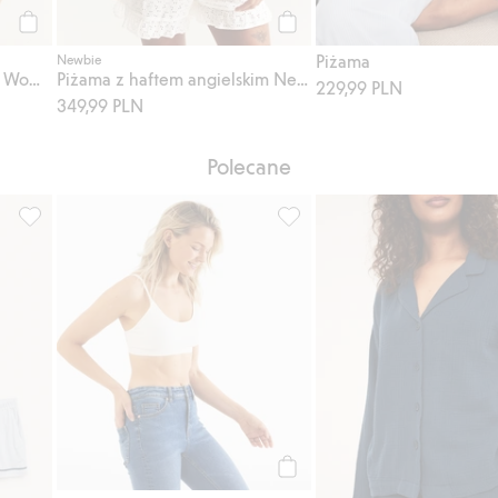
Kup
Kup
Piżama
Newbie
Kwiatowa piżama Newbie Woman
Piżama z haftem angielskim Newbie Woman
229,99 PLN
349,99 PLN
Polecane
an, Dodaj do listy ulubione
Komplet piżamowy w paski, Newbie Woman, Dodaj do listy ulu
Stanik do karmienia, 2-pak, Do
Kup