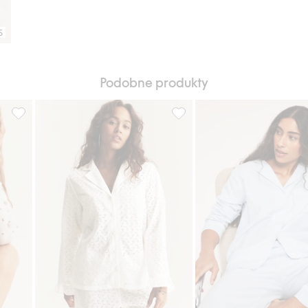
S
Podobne produkty
bie Woman, Dodaj do listy ulubione
Kwiatowa piżama Newbie Woman, Dodaj do listy ulubione
Piżama z haftem angielskim 