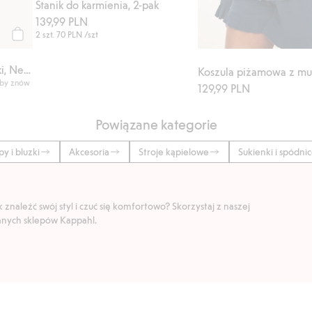
Stanik do karmienia, 2-pak
139,99 PLN
2 szt.
70 PLN
/szt
Kup
Komplet piżamowy w paski, Newbie Woman
Koszula piżamowa z mu
 by znów
129,99 PLN
Powiązane kategorie
py i bluzki
Akcesoria
Stroje kąpielowe
Sukienki i spódni
znaleźć swój styl i czuć się komfortowo? Skorzystaj z naszej
ranych sklepów Kappahl.