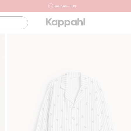
Final Sale -30%
Ważne przy zakupie min. 2 sztuk produktów włączonych w
ofertę, również z działu outlet do 10.8 w sklepach Kappahl i
Newbie oraz na kappahl.com. Ofert nie łączymy
Kobieta
Mężczyzna
Dziecko
Niemowlę
Newbie
Klubowiczu darmowa dostawa od 150 zł
Kup teraz, a 