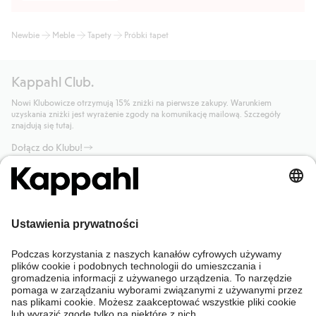
Newbie
Meble
Tapety
Próbki tapet
Kappahl Club.
Nowi Klubowicze otrzymują 15% zniżki na pierwsze zakupy. Warunkiem
uzyskania zniżki jest wyrażenie zgody na komunikację mailową. Szczegóły
znajdują się tutaj.
Dołącz do Klubu!
Potrzebujesz pomocy?