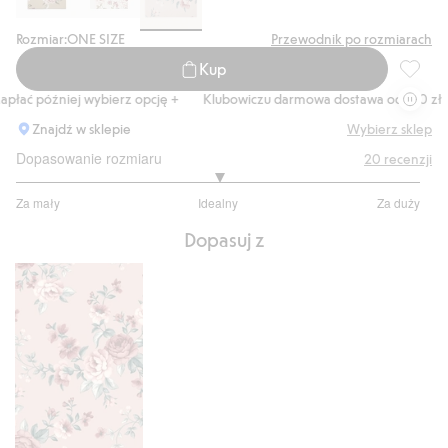
Rozmiar:
ONE SIZE
Przewodnik po rozmiarach
Kup
Próbka 
ać później wybierz opcję +
Klubowiczu darmowa dostawa od 150 zł
Znajdź w sklepie
Wybierz sklep
Dopasowanie rozmiaru
20
recenzji
3
Za mały
Idealny
Za duży
na
Na
5
Dopasuj z
podstawie
15
głosów