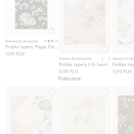
Należy pamiętać, że motyw produktu może się różnić i
odbiegać od tego przedstawionego na zdjęciach
zamieszczonych na stronie internetowej.
Numer artykułu
:
762492
FSC certified wood/paper
Kup
+1
Newbie Boråstapeter
Próbka tapety Magic Forest
11,99 PLN
Kup
Newbie Boråstapeter
Newbie Borås
Próbka tapety Lily Swan
Próbka ta
11,99 PLN
11,99 PLN
Polecane
Próbka tapety Flower Garden - Mural, Doda
Próbka tapety R