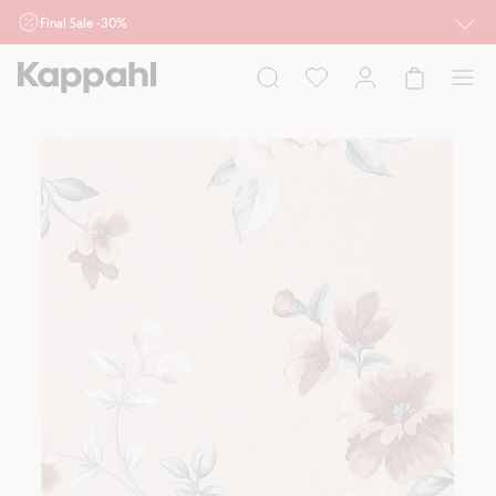
Final Sale -30%
Ważne przy zakupie min. 2 sztuk produktów włączonych w ofertę, również z
działu outlet do 10.8 w sklepach Kappahl i Newbie oraz na kappahl.com. Ofert
nie łączymy
Kobieta
Mężczyzna
Dziecko
Niemowlę
Newbie