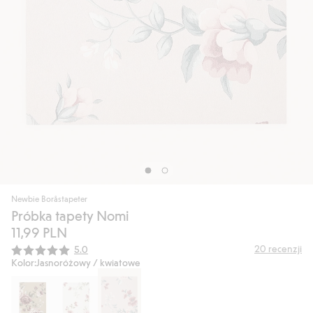
Newbie Boråstapeter
Próbka tapety Nomi
11,99 PLN
Średnia ocena:
20
recenzji
5.0
Kolor:
Jasnoróżowy / kwiatowe