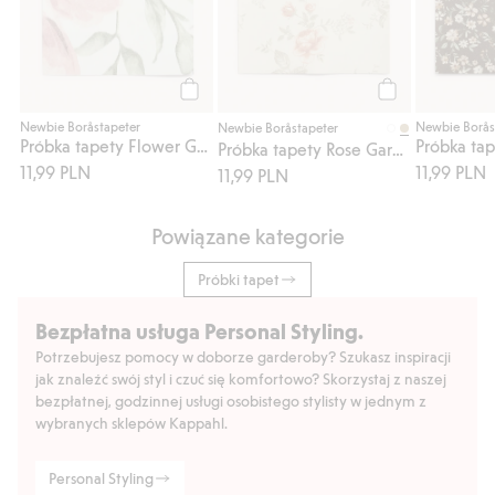
Kup
Kup
Newbie Boråstapeter
Newbie Borås
Newbie Boråstapeter
Próbka tapety Flower Garden - Mural
Próbka ta
Próbka tapety Rose Garden
11,99 PLN
11,99 PLN
11,99 PLN
Powiązane kategorie
Próbki tapet
Bezpłatna usługa Personal Styling.
Potrzebujesz pomocy w doborze garderoby? Szukasz inspiracji
jak znaleźć swój styl i czuć się komfortowo? Skorzystaj z naszej
bezpłatnej, godzinnej usługi osobistego stylisty w jednym z
wybranych sklepów Kappahl.
Personal Styling