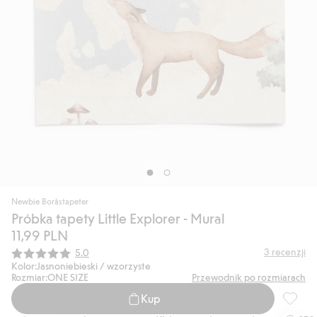
Newbie Boråstapeter
Próbka tapety Little Explorer - Mural
11,99 PLN
Średnia ocena:
3
recenzji
5.0
Kolor:
Jasnoniebieski / wzorzyste
Rozmiar:
ONE SIZE
Przewodnik po rozmiarach
Kup
Próbka 