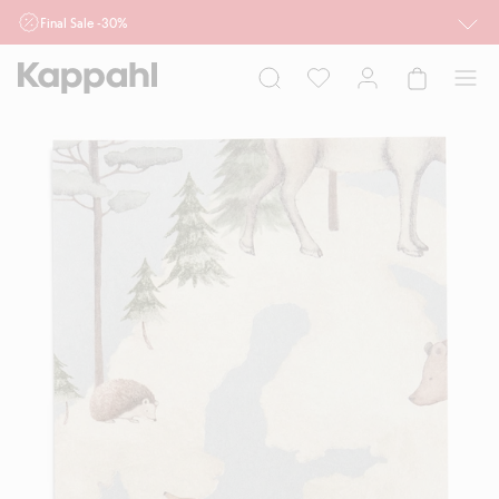
Final Sale -30%
Ważne przy zakupie min. 2 sztuk produktów włączonych w ofertę, również z
działu outlet do 10.8 w sklepach Kappahl i Newbie oraz na kappahl.com. Ofert
nie łączymy
Kobieta
Mężczyzna
Dziecko
Niemowlę
Newbie