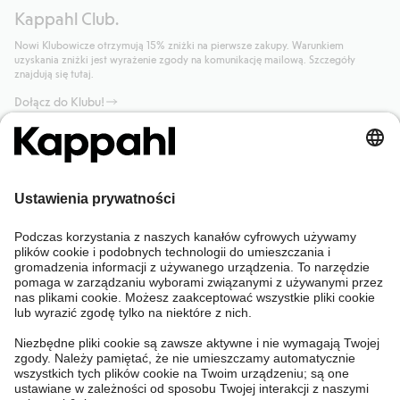
Kappahl Club.
Nowi Klubowicze otrzymują 15% zniżki na pierwsze zakupy. Warunkiem
uzyskania zniżki jest wyrażenie zgody na komunikację mailową. Szczegóły
znajdują się tutaj.
Dołącz do Klubu!
Potrzebujesz pomocy?
Sklep internetowy
Kappahl Club
Częste pytania
Mój profil
O nas
Twoje zamówienie