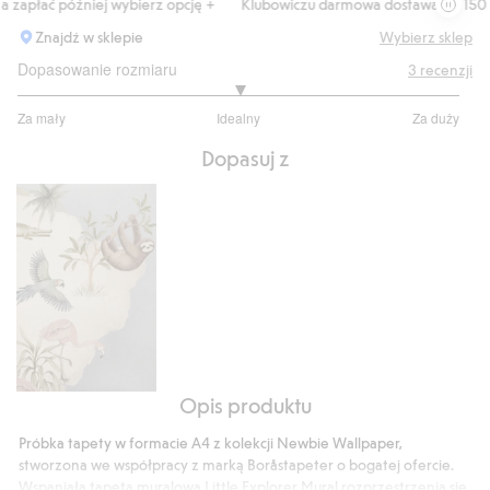
zapłać później wybierz opcję +
Klubowiczu darmowa dostawa od 150 zł
Znajdź w sklepie
Wybierz sklep
Dopasowanie rozmiaru
3
recenzji
3
Za mały
Idealny
Za duży
na
Na
5
Dopasuj z
podstawie
2
głosów
Opis produktu
Tapeta
Little
Próbka tapety w formacie A4 z kolekcji Newbie Wallpaper,
Explorer
stworzona we współpracy z marką Boråstapeter o bogatej ofercie.
-
Wspaniała tapeta muralowa Little Explorer Mural rozprzestrzenia się