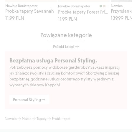
Kup
Kup
Newbie Boråstapeter
Newbie
Newbie Boråstapeter
Próbka tapety Savannah
Przytulank
Próbka tapety Forest Friends
11,99 PLN
139,99 PL
11,99 PLN
Powiązane kategorie
Próbki tapet
Bezpłatna usługa Personal Styling.
Potrzebujesz pomocy w doborze garderoby? Szukasz inspiracji
jak znaleźć swój styl i czuć się komfortowo? Skorzystaj z naszej
bezpłatnej, godzinnej usługi osobistego stylisty w jednym z
wybranych sklepów Kappahl.
Personal Styling
Newbie
Meble
Tapety
Próbki tapet