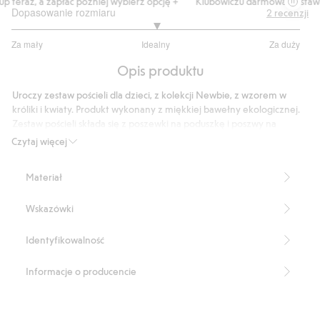
 teraz, a zapłać później wybierz opcję +
Klubowiczu darmowa dostawa 
Dopasowanie rozmiaru
2
recenzji
3
Za mały
Idealny
Za duży
na
Na
5
Opis produktu
podstawie
2
Uroczy zestaw pościeli dla dzieci, z kolekcji Newbie, z wzorem w
głosów
króliki i kwiaty. Produkt wykonany z miękkiej bawełny ekologicznej.
Zestaw pościeli składa się z poszewki na poduszkę i poszwy na
kołdrę. Zapakowany w słodki materiałowy woreczek z takim samym
Czytaj więcej
uroczym wzorem.
Poszewka na poduszkę: 80 x 70 cm
Materiał
Poszewka na kołdrę: 140 x 200 cm
Wymiary woreczka to 28 x 36 cm
Wskazówki
Produkt zawiera 100% bawełny ekologicznej.
Numer artykułu
:
417576
Identyfikowalność
Informacje o producencie