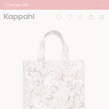
Final Sale -30%
Ważne przy zakupie min. 2 sztuk produktów włączonych w ofertę, również z
działu outlet do 10.8 w sklepach Kappahl i Newbie oraz na kappahl.com. Ofert
nie łączymy
Kobieta
Mężczyzna
Dziecko
Niemowlę
Newbie