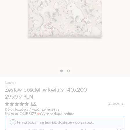
Newbie
Zestaw pościeli w kwiaty 140x200
299,99 PLN
Średnia ocena:
2
recenzji
5.0
Kolor:
Różowy / wzór zwierzęcy
Rozmiar:
ONE SIZE
Wyprzedane online
Ten produkt nie jest już dostępny do zakupu.