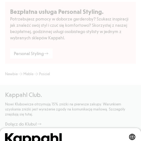
Bezpłatna usługa Personal Styling.
Potrzebujesz pomocy w doborze garderoby? Szukasz inspiracji
jak znaleźć swój styl i czuć się komfortowo? Skorzystaj z naszej
bezpłatnej, godzinnej usługi osobistego stylisty w jednym z
wybranych sklepów Kappahl.
Personal Styling
Newbie
Meble
Pościel
Kappahl Club.
Nowi Klubowicze otrzymują 15% zniżki na pierwsze zakupy. Warunkiem
uzyskania zniżki jest wyrażenie zgody na komunikację mailową. Szczegóły
znajdują się tutaj.
Dołącz do Klubu!