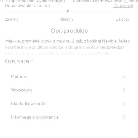
 a zapłać później wybierz opcję +
Klubowiczu darmowa dostawa od 150 
Dopasowanie rozmiaru
10
recenzji
3
Za mały
Idealny
Za duży
na
Na
5
Opis produktu
podstawie
6
Miękkie, przytulne kocyki z muślinu, 2-pak, z kolekcji Newbie. Jeden
głosów
kocyk jest w jednolitym kolorze, a drugi ma motyw niedźwiedzi i
balonów. Uroczy kocyk dla niemowląt, z naszywką Newbie,
wykonany z bawełny ekologicznej.
Czytaj więcej
Wymiary: 70 x 70 cm.
Produkt zawiera 100% bawełny ekologicznej.
Materiał
Numer artykułu
:
411009
Wskazówki
Identyfikowalność
Informacje o producencie