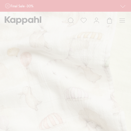
Final Sale -30%
Ważne przy zakupie min. 2 sztuk produktów włączonych w ofertę, również z
działu outlet do 10.8 w sklepach Kappahl i Newbie oraz na kappahl.com. Ofert
nie łączymy
Kobieta
Mężczyzna
Dziecko
Niemowlę
Newbie