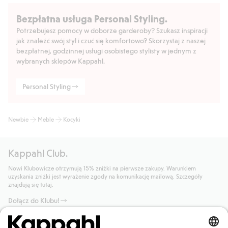
Bezpłatna usługa Personal Styling.
Potrzebujesz pomocy w doborze garderoby? Szukasz inspiracji
jak znaleźć swój styl i czuć się komfortowo? Skorzystaj z naszej
bezpłatnej, godzinnej usługi osobistego stylisty w jednym z
wybranych sklepów Kappahl.
Personal Styling
Newbie
Meble
Kocyki
Kappahl Club.
Nowi Klubowicze otrzymują 15% zniżki na pierwsze zakupy. Warunkiem
uzyskania zniżki jest wyrażenie zgody na komunikację mailową. Szczegóły
znajdują się tutaj.
Dołącz do Klubu!