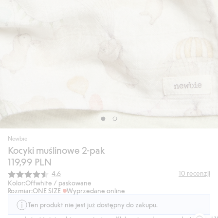
Newbie
Kocyki muślinowe 2-pak
119,99 PLN
Średnia ocena:
10
recenzji
4.6
Kolor:
Offwhite / paskowane
Rozmiar:
ONE SIZE
Wyprzedane online
Ten produkt nie jest już dostępny do zakupu.