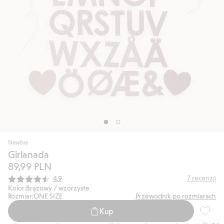
Newbie
Girlanada
89,99 PLN
Średnia ocena:
7
recenzji
4.9
Kolor:
Brązowy / wzorzyste
Rozmiar:
ONE SIZE
Przewodnik po rozmiarach
Kup
Girlana