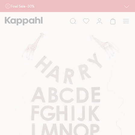
Final Sale -30%
Ważne przy zakupie min. 2 sztuk produktów włączonych w ofertę, również z
działu outlet do 10.8 w sklepach Kappahl i Newbie oraz na kappahl.com. Ofert
nie łączymy
Kobieta
Mężczyzna
Dziecko
Niemowlę
Newbie