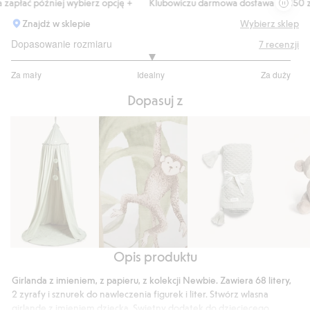
apłać później wybierz opcję +
Klubowiczu darmowa dostawa od 150 zł
Znajdź w sklepie
Wybierz sklep
Dopasowanie rozmiaru
7
recenzji
3
Za mały
Idealny
Za duży
na
Na
5
Dopasuj z
podstawie
6
głosów
Opis produktu
Namiot
Tapeta
Kocyk
Przytul
do
z
małpa
Girlanda z imieniem, z papieru, z kolekcji Newbie. Zawiera 68 litery,
zabawy,
dzianiny
2 zyrafy i sznurek do nawleczenia figurek i liter. Stwórz wlasna
z
we
girlande z imieniem dziecka. Swietny dodatek do dzieciecego