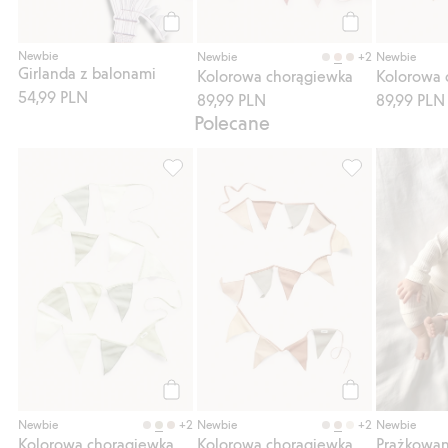
Kup
Kup
Newbie
+2
Newbie
Newbie
Girlanda z balonami
Kolorowa chorągiewka
Kolorowa 
54,99 PLN
89,99 PLN
89,99 PLN
Polecane
Kolorowa chorągiewka, Dodaj do listy ulu
Kolorowa chorąg
Kup
Kup
+2
+2
Newbie
Newbie
Newbie
Kolorowa chorągiewka
Kolorowa chorągiewka