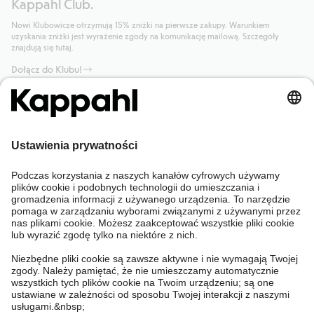
Kappahl Club.
Nowi Klubowicze otrzymują 15% zniżki na pierwsze zakupy. Warunkiem
uzyskania zniżki jest wyrażenie zgody na komunikację mailową. Szczegóły
znajdują się tutaj.
Dołącz do Klubu!
Potrzebujesz pomocy?
Sklep internetowy
Kappahl Club
Częste pytania
Mój profil
O nas
Twoje zamówienie
Kappahl Club
O Kappahl Group
Warunki i zasady