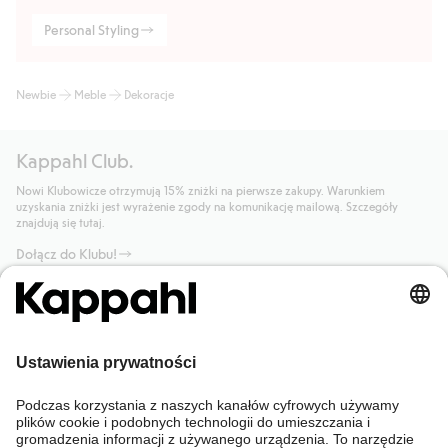
Personal Styling
Newbie
Meble
Dekoracje
Kappahl Club.
Nowi Klubowicze otrzymują 15% zniżki na pierwsze zakupy. Warunkiem
uzyskania zniżki jest wyrażenie zgody na komunikację mailową. Szczegóły
znajdują się tutaj.
Dołącz do Klubu!
Potrzebujesz pomocy?