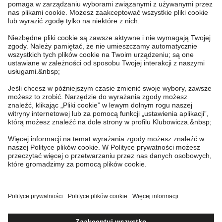
Sklep internetowy
Kappahl Club
Częste pytania
Mój profil
O nas
Twoje zamówienie
Kappahl Club
O Kappahl Group
Warunki i zasady
Skontaktuj się z nami
Warunki członkostwa
Zrównoważony rozwój
Ogólne warunki zakupu
Więcej od nas
Znajdź sklep
Praca u nas
Polityka Prywatności
Newbie United Kingdom
Poland
Zmień kraj
Sprawdź saldo karty upominkowej
Prasa i aktualności
Polityka plików cookie
Newbie Global
Personal Styling
Cookies
Dostępność cyfrowa
Warunki #YesKappahl #YesNewbie
Affiliate
Odstąp od umowy