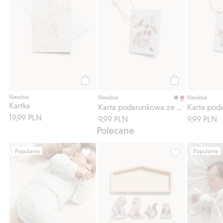
Kup
Kup
Newbie
Newbie
Newbie
Kartka
Karta podarunkowa ze zwierzęcym motywem
19,99 PLN
9,99 PLN
9,99 PLN
Polecane
Popularny
Popularny
Legginsy w misie, Dodaj do listy ulubione
Zabawki z drewn