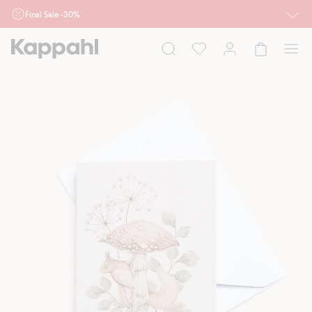
Final Sale -30%
Ważne przy zakupie min. 2 sztuk produktów włączonych w ofertę, również z
działu outlet do 10.8 w sklepach Kappahl i Newbie oraz na kappahl.com. Ofert
nie łączymy
Kobieta
Mężczyzna
Dziecko
Niemowlę
Newbie