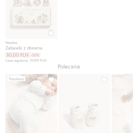
Kup
Newbie
Zabawki z drewna
80,00 PLN
-30%
Cena regularna: 159,99 PLN
Polecane
Popularny
Legginsy w misie, Dodaj do listy ulubione
Puszyste kapcie 