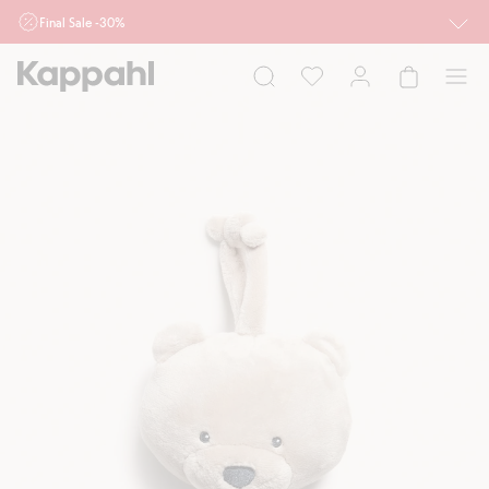
Final Sale -30%
Ważne przy zakupie min. 2 sztuk produktów włączonych w ofertę, również z
działu outlet do 10.8 w sklepach Kappahl i Newbie oraz na kappahl.com. Ofert
nie łączymy
Kobieta
Mężczyzna
Dziecko
Niemowlę
Newbie