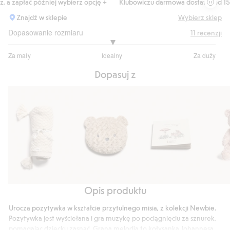
a zapłać później wybierz opcję +
Klubowiczu darmowa dostawa od 150 z
Znajdź w sklepie
Wybierz sklep
Dopasowanie rozmiaru
11
recenzji
3
Za mały
Idealny
Za duży
na
Na
5
Dopasuj z
podstawie
8
głosów
Opis produktu
Kocyk
Poduszka
Książeczka
Miś
z
z
obrazkowa
Urocza pozytywka w kształcie przytulnego misia, z kolekcji Newbie.
dzianiny
pluszu
Pozytywka jest wyściełana i gra muzykę po pociągnięciu za sznurek,
we
pomagając dziecku zasnąć. Grana melodia to kołysanka Johannesa