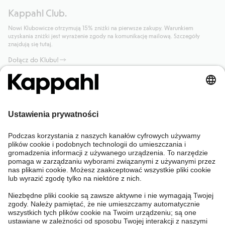
Kappahl Club.
Nowi Klubowicze otrzymują 15% zniżki na pierwsze zakupy. Warunkiem
uzyskania zniżki jest wyrażenie zgody na komunikację mailową. Szczegóły
znajdują się tutaj.
Dołącz do Klubu!
Potrzebujesz pomocy?
Sklep internetowy
Kappahl Club
Częste pytania
Mój profil
O nas
Twoje zamówienie