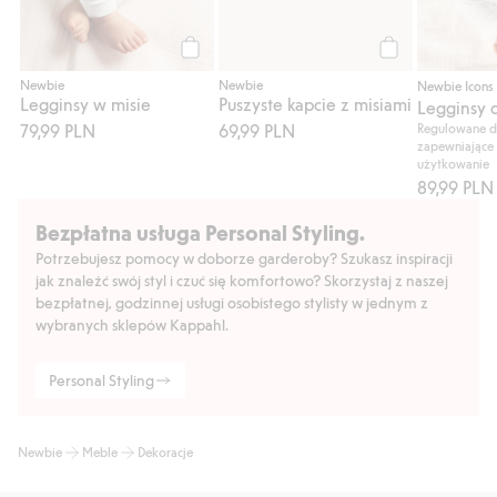
Kup
Kup
Newbie
Newbie
Newbie Icons
Legginsy w misie
Puszyste kapcie z misiami
Legginsy 
79,99 PLN
69,99 PLN
Regulowane 
zapewniające
użytkowanie
89,99 PLN
Bezpłatna usługa Personal Styling.
Potrzebujesz pomocy w doborze garderoby? Szukasz inspiracji
jak znaleźć swój styl i czuć się komfortowo? Skorzystaj z naszej
bezpłatnej, godzinnej usługi osobistego stylisty w jednym z
wybranych sklepów Kappahl.
Personal Styling
Newbie
Meble
Dekoracje