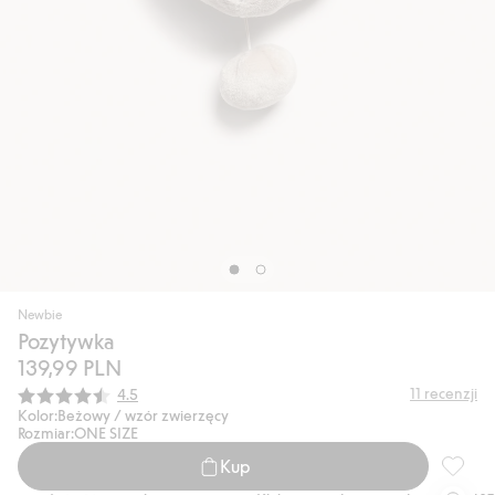
Newbie
Pozytywka
139,99 PLN
Średnia ocena:
11
recenzji
4.5
Kolor:
Beżowy / wzór zwierzęcy
Rozmiar:
ONE SIZE
Kup
Pozytyw