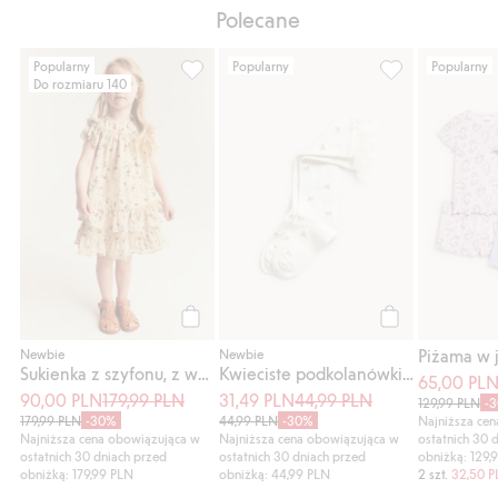
Polecane
Popularny
Popularny
Popularny
Do rozmiaru 140
Sukienka z szyfonu, z wzorem w poziomki,
Kwieciste podko
Kup
Kup
Newbie
Newbie
Sukienka z szyfonu, z wzorem w poziomki
Kwieciste podkolanówki z falbanką
65,00 PL
90,00 PLN
179,99 PLN
31,49 PLN
44,99 PLN
129,99 PLN
-
179,99 PLN
-30%
44,99 PLN
-30%
Najniższa ce
Najniższa cena obowiązująca w
Najniższa cena obowiązująca w
ostatnich 30 
ostatnich 30 dniach przed
ostatnich 30 dniach przed
obniżką: 129,
obniżką: 179,99 PLN
obniżką: 44,99 PLN
2 szt.
32,50 