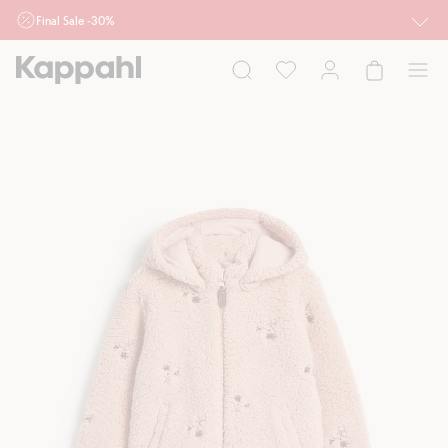
Final Sale -30%
Ważne przy zakupie min. 2 sztuk produktów włączonych w ofertę, również z
działu outlet do 10.8 w sklepach Kappahl i Newbie oraz na kappahl.com. Ofert
nie łączymy
Kobieta
Mężczyzna
Dziecko
Niemowlę
Newbie