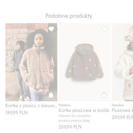
Podobne produkty
Kurtka z pluszu, z kieszeniami, Dodaj do li
Kurtka pluszowa 
Kup
Kup
Kurtka z pluszu, z kieszeniami
Newbie
Newbie
Kurtka pluszowa w króliki
189,99 PLN
Ubranie do noszenia i
259,99 PL
przekazywania dalej
259,99 PLN