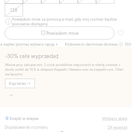
128
Powiadom mnie za pomocą e-mail, gdy mój rozmiar będzie
ponownie dostępny.
Powiadom mnie
Kurtka 
zapłać później wybierz opcję +
Klubowiczu darmowa dostawa od 150 zł
-30% cała wyprzedaż
Ważne przy zakupie min. 2 sztuk produktów włączonych w ofertę, również z
działu outlet do 10.8 w sklepach Kappahl i Newbie oraz na kappahl.com. Ofert
nie łączymy
Kup teraz
Znajdź w sklepie
Wybierz sklep
Dopasowanie rozmiaru
29
recenzji