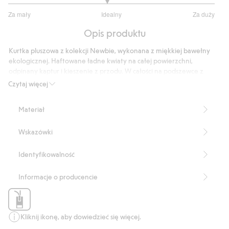
2.909090909090909
Za mały
Idealny
Za duży
na
Na
5
Opis produktu
podstawie
22
Kurtka pluszowa z kolekcji Newbie, wykonana z miękkiej bawełny
głosów
ekologicznej. Haftowane ładne kwiaty na całej powierzchni,
odpinany kaptur i kieszenie z przodu. W całości na podszewce z
dopasowanego dżerseju, ściągacz przy mankietach i zamek
Czytaj więcej
błyskawiczny z przodu. Idealna dla małych poszukiwaczek przygód,
którym zależy na wygodnej, stylowej kreacji. Można stworzyć zestaw
Materiał
dla rodzeństwa, aby uzyskać jeszcze bardziej harmonijną, uroczą
stylizację.
Wskazówki
Produkt zawiera 100% poliestru z odzysku.
Numer artykułu
:
454603
Identyfikowalność
Blended Recycled Polyester
Informacje o producencie
Kliknij ikonę, aby dowiedzieć się więcej.