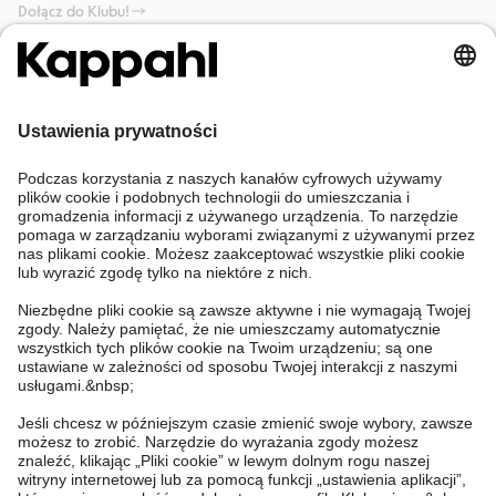
Dołącz do Klubu!
Potrzebujesz pomocy?
Sklep internetowy
Kappahl Club
Częste pytania
Mój profil
O nas
Twoje zamówienie
Kappahl Club
O Kappahl Group
Warunki i zasady
Skontaktuj się z nami
Warunki członkostwa
Zrównoważony rozwój
Ogólne warunki zakupu
Więcej od nas
Znajdź sklep
Praca u nas