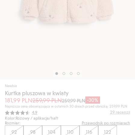
Newbie
Kurtka pluszowa w kwiaty
181,99 PLN
259,99 PLN
-30%
259,99 PLN
Najniższa cena obowiązująca w ostatnich 30 dniach przed obniżką: 259,99 PLN
Średnia ocena:
29
recenzji
4.9
Kolor:
Różowy / aplikacja/haft
Rozmiar:
Przewodnik po rozmiarach
92
98
104
110
116
122