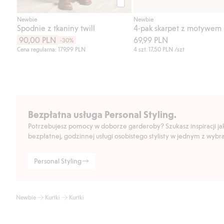
Kup
Newbie
Newbie
Spodnie z tkaniny twill
90,00 PLN
69,99 PLN
-30%
Cena regularna: 179,99 PLN
4 szt.
17,50 PLN
/szt
Bezpłatna usługa Personal Styling.
Potrzebujesz pomocy w doborze garderoby? Szukasz inspiracji jak 
bezpłatnej, godzinnej usługi osobistego stylisty w jednym z wyb
Personal Styling
Newbie
Kurtki
Kurtki