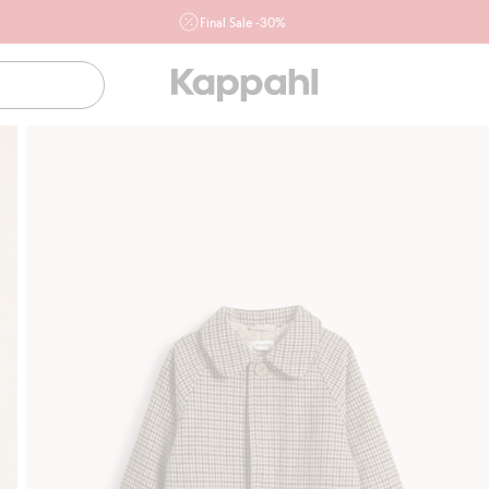
Final Sale -30%
Ważne przy zakupie min. 2 sztuk produktów włączonych w
ofertę, również z działu outlet do 10.8 w sklepach Kappahl i
Newbie oraz na kappahl.com. Ofert nie łączymy
Kobieta
Mężczyzna
Dziecko
Niemowlę
Newbie
Klubowiczu darmowa dostawa od 150 zł
Kup teraz, a zapła