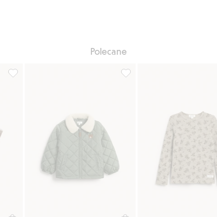
Polecane
o listy ulubione
4-pak skarpet z motywem leśnym, Dodaj do listy ulubione
Pikowana kurtka z pluszowym 