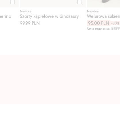
Kup
Kup
Newbie
Newbie
merino
Szorty kąpielowe w dinozaury
99,99 PLN
95,00 PLN
-30%
Cena regularna: 189,99 PLN