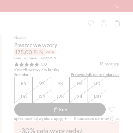
Newbie
Płaszcz we wzory
175,00 PLN
-30%
Cena regularna: 349,99 PLN
Średnia ocena:
15
recenzji
5.0
Kolor:
Brązowy / w kratkę
Rozmiar:
Przewodnik po rozmiarach
86
92
98
104
110
116
122
128
134
140
Kup
Płaszcz we 
ć później wybierz opcję +
Klubowiczu darmowa dostawa od 150 zł
Ku
-30% cała wyprzedaż