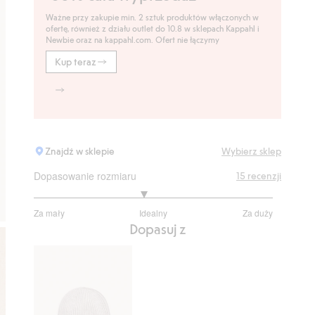
Ważne przy zakupie min. 2 sztuk produktów włączonych w
ofertę, również z działu outlet do 10.8 w sklepach Kappahl i
Newbie oraz na kappahl.com. Ofert nie łączymy
Kup teraz
Znajdź w sklepie
Wybierz sklep
Dopasowanie rozmiaru
15
recenzji
2.846153846153846
Za mały
Idealny
Za duży
na
Na
Dopasuj z
5
podstawie
13
głosów