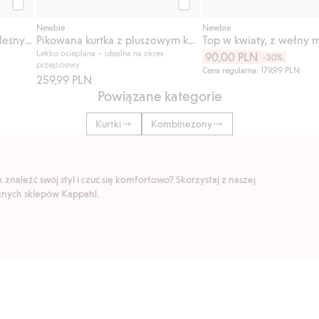
Kup
Kup
Newbie
Newbie
4-pak skarpet z motywem leśnym
Pikowana kurtka z pluszowym kołnierzem
Top w kwiaty, z wełny 
Lekko ocieplana – idealna na okres
90,00 PLN
-30%
przejściowy
Cena regularna: 179,99 PLN
259,99 PLN
Powiązane kategorie
Kurtki
Kombinezony
znaleźć swój styl i czuć się komfortowo? Skorzystaj z naszej
ranych sklepów Kappahl.