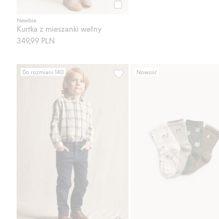
Kup
Newbie
Kurtka z mieszanki wełny
349,99 PLN
Do rozmiaru 140
Nowość
Spodnie z tkaniny twill, Dodaj d