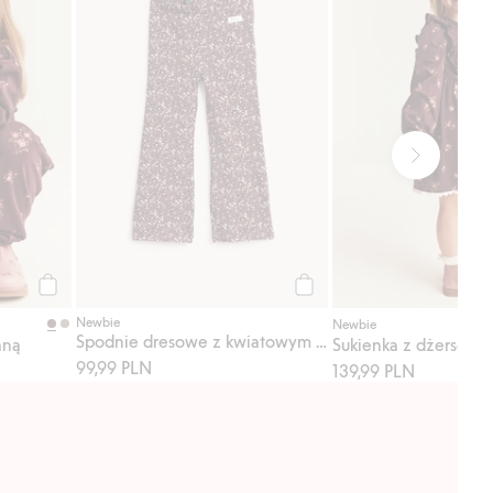
Kup
Kup
Newbie
Newbie
Spodnie dresowe z kwiatowym wzorem
aną
Sukienka z dżerseju, 
99,99 PLN
139,99 PLN