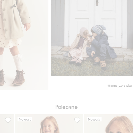
@anna_zurawka
Polecane
Nowość
Nowość
ną, Dodaj do listy ulubione
Sukienka z szyfonu w kwiaty, Dodaj do listy ulubione
Spodnie dresowe w kwiaty, Do