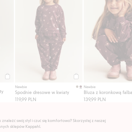
Kup
Kup
Newbie
Newbie
ty
Spodnie dresowe w kwiaty
Bluza z koronkową falb
119,99 PLN
139,99 PLN
znaleźć swój styl i czuć się komfortowo? Skorzystaj z naszej
ranych sklepów Kappahl.