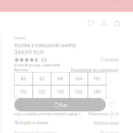
Newbie
Kurtka z mieszanki wełny
349,99 PLN
Średnia ocena:
17
recenzji
4.8
Kolor:
Brązowy / jednolite
Rozmiar:
Przewodnik po rozmiarach
86
92
98
104
110
116
122
128
134
140
Kup
Kurtka z mie
eraz, a zapłać później wybierz opcję +
Klubowiczu darmowa dostawa od 
Znajdź w sklepie
Wybierz sklep
17
recenzji