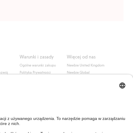
Warunki i zasady
Więcej od nas
Ogólne warunki zakupu
Newbie United Kingdom
ozwój
Polityka Prywatności
Newbie Global
Polityka plików cookie
Affiliate
i
Warunki #YesKappahl
#YesNewbie
wa