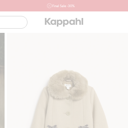
Final Sale -30%
Ważne przy zakupie min. 2 sztuk produktów włączonych w
ofertę, również z działu outlet do 10.8 w sklepach Kappahl i
Newbie oraz na kappahl.com. Ofert nie łączymy
Kobieta
Mężczyzna
Dziecko
Niemowlę
Newbie
Klubowiczu darmowa dostawa od 150 zł
Kup t