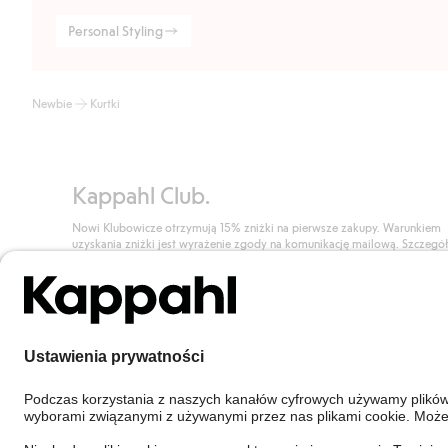
Personal Styling
Newbie
Kurtki
Kappahl Club.
Nowi Klubowicze otrzymują 15% zniżki na pierwsze zakupy. Warunkiem
uzyskania zniżki jest wyrażenie zgody na komunikację mailową. Szczegó
znajdują się tutaj.
Dołącz do Klubu!