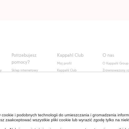
Potrzebujesz
Kappahl Club
O nas
pomocy?
Mój profil
O Kappahl Group
ły
Sklep internetowy
Kappahl Club
Zrównoważony r
Częste pytania
Warunki członkostwa
Praca u nas
Twoje zamówienie
Prasa i aktualnośc
Skontaktuj się z nami
Dostępność cyfro
Znajdź sklep
Sprawdź saldo karty
upominkowej
Personal Styling
Odstąp od umowy