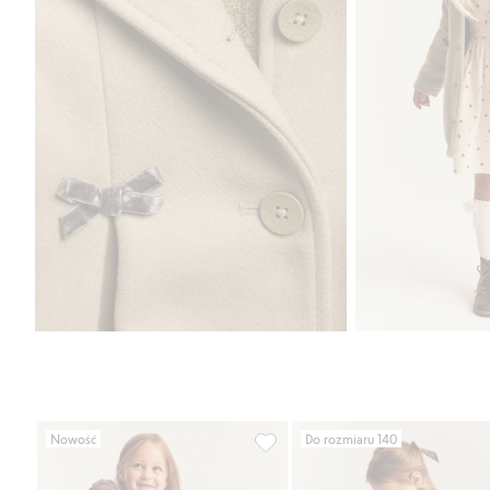
Nowość
Do rozmiaru 140
Top z długimi rękawami, z falba