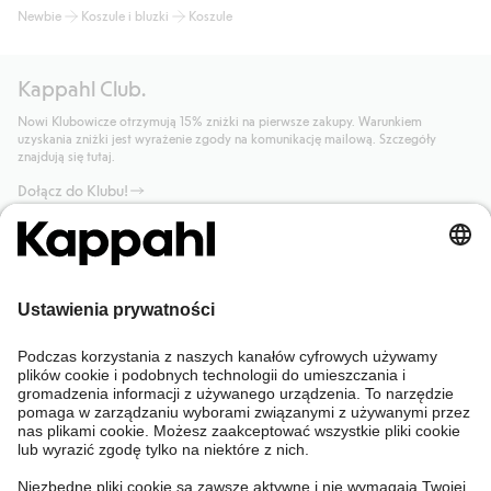
Newbie
Koszule i bluzki
Koszule
Kappahl Club.
Nowi Klubowicze otrzymują 15% zniżki na pierwsze zakupy. Warunkiem
uzyskania zniżki jest wyrażenie zgody na komunikację mailową. Szczegóły
znajdują się tutaj.
Dołącz do Klubu!
Potrzebujesz pomocy?
Sklep internetowy
Kappahl Club