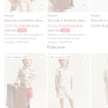
Kup
Kup
Newbie
Newbie
Newbie
Koszula z krótkimi rękawami, w kwiaty
Koszula z krótkimi rękawami, w kwiaty
97,99 PLN
139,99 PLN
70,00 PLN
139,99 PLN
119,99 PL
139,99 PLN
-30%
139,99 PLN
-30%
Najniższa cena obowiązująca w
Najniższa cena obowiązująca w
ostatnich 30 dniach przed
ostatnich 30 dniach przed
obniżką: 139,99 PLN
obniżką: 139,99 PLN
Polecane
Do rozmiaru 140
Do rozmiaru 140
Koszula z krótkimi rękawami, w kwiaty, Dod
Szorty z tkanin