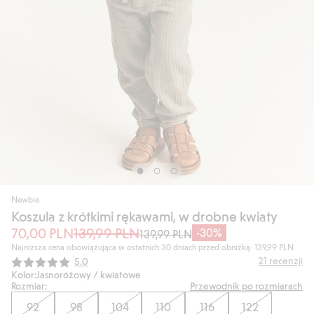
Newbie
Koszula z krótkimi rękawami, w drobne kwiaty
70,00 PLN
139,99 PLN
-30%
139,99 PLN
Najniższa cena obowiązująca w ostatnich 30 dniach przed obniżką: 139,99 PLN
Średnia ocena:
21
recenzji
5.0
Kolor:
Jasnoróżowy / kwiatowe
Rozmiar:
Przewodnik po rozmiarach
92
98
104
110
116
122