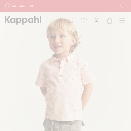
Final Sale -30%
Ważne przy zakupie min. 2 sztuk produktów włączonych w ofertę, również z
działu outlet do 10.8 w sklepach Kappahl i Newbie oraz na kappahl.com. Ofert
nie łączymy
Kobieta
Mężczyzna
Dziecko
Niemowlę
Newbie