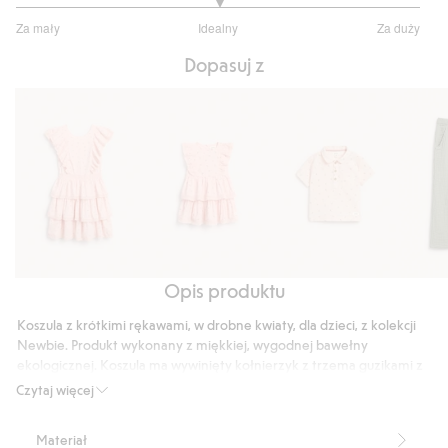
3
Za mały
Idealny
Za duży
na
Na
5
Dopasuj z
podstawie
13
głosów
Opis produktu
Sukienka
Sukienka
Koszula
Spodni
w
w
z
z
Koszula z krótkimi rękawami, w drobne kwiaty, dla dzieci, z kolekcji
drobne
drobne
krótkimi
muślin
Newbie. Produkt wykonany z miękkiej, wygodnej bawełny
kwiatki,
kwiaty,
rękawami,
ekologicznej. Koszula ma wywinięty kołnierzyk z trzema guzikami z
Newbie
z
w
przodu i kieszonkę na piersi. W sprzedaży różne rozmiary dla
Czytaj więcej
rodzeństwa i mamy.
Woman
falbanką
drobne
Wzór w drobne kwiaty.
kwiaty
Materiał
Kieszonka na piersi.