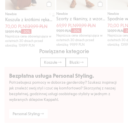
Kup
Kup
Newbie
Newbie
Newbie
Szorty z tkaniny, z wzorem w poziomki
Koszula z krótkimi rękawami, w kwiaty
69,99 PLN
99,99 PLN
70,00 PL
70,00 PLN
139,99 PLN
99,99 PLN
-30%
139,99 PLN
-
139,99 PLN
-30%
Najniższa cena obowiązująca w
Najniższa ce
Najniższa cena obowiązująca w
ostatnich 30 dniach przed
ostatnich 30 
ostatnich 30 dniach przed
obniżką: 99,99 PLN
obniżką: 139,
obniżką: 139,99 PLN
Powiązane kategorie
Koszule
Bluzki
Bezpłatna usługa Personal Styling.
Potrzebujesz pomocy w doborze garderoby? Szukasz inspiracji
jak znaleźć swój styl i czuć się komfortowo? Skorzystaj z naszej
bezpłatnej, godzinnej usługi osobistego stylisty w jednym z
wybranych sklepów Kappahl.
Personal Styling