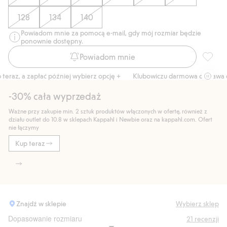
128
134
140
Powiadom mnie za pomocą e-mail, gdy mój rozmiar będzie
ponownie dostępny.
Powiadom mnie
Koszula
raz, a zapłać później wybierz opcję +
Klubowiczu darmowa dostawa od 
-30% cała wyprzedaż
Ważne przy zakupie min. 2 sztuk produktów włączonych w ofertę, również z
działu outlet do 10.8 w sklepach Kappahl i Newbie oraz na kappahl.com. Ofert
nie łączymy
Kup teraz
Znajdź w sklepie
Wybierz sklep
Dopasowanie rozmiaru
21
recenzji