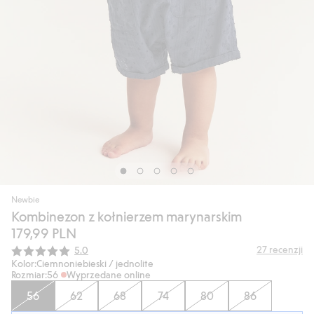
Newbie
Kombinezon z kołnierzem marynarskim
179,99 PLN
Średnia ocena:
27
recenzji
5.0
Kolor:
Ciemnoniebieski / jednolite
Rozmiar:
56
Wyprzedane online
56
62
68
74
80
86