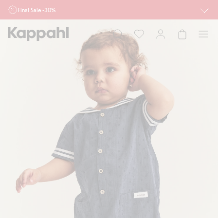
Final Sale -30%
Ważne przy zakupie min. 2 sztuk produktów włączonych w ofertę, również z
działu outlet do 10.8 w sklepach Kappahl i Newbie oraz na kappahl.com. Ofert
nie łączymy
Kobieta
Mężczyzna
Dziecko
Niemowlę
Newbie