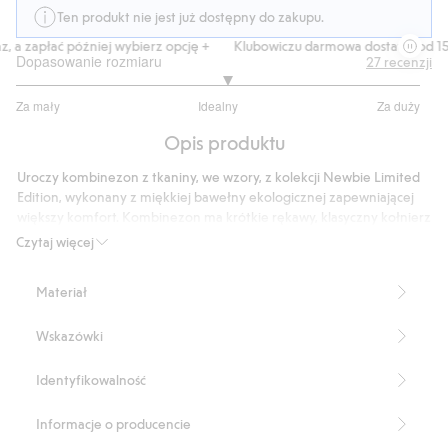
Ten produkt nie jest już dostępny do zakupu.
 a zapłać później wybierz opcję +
Klubowiczu darmowa dostawa od 150 
Dopasowanie rozmiaru
27
recenzji
3.08695652173913
Za mały
Idealny
Za duży
na
Na
5
Opis produktu
podstawie
23
Uroczy kombinezon z tkaniny, we wzory, z kolekcji Newbie Limited
głosów
Edition, wykonany z miękkiej bawełny ekologicznej zapewniającej
większy komfort. Kombinezon ma krótkie rękawy, klasyczny kołnierz
marynarski i dwie urocze naszyte kieszenie. Ma praktyczne zapięcie
Czytaj więcej
z przodu i kryte zatrzaski w kroku, co ułatwia zakładanie i
zdejmowanie. Idealny produkt do stworzenia zestawu z mamą i
Materiał
rodzeństwem na piękne letnie dni.
Produkt zawiera 100% bawełny ekologicznej.
Wskazówki
Numer artykułu
:
435784
Organic Cotton
Identyfikowalność
Informacje o producencie