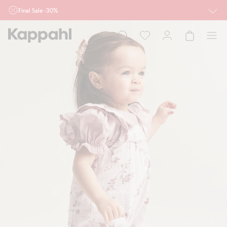
Final Sale -30%
Ważne przy zakupie min. 2 sztuk produktów włączonych w ofertę, również z
działu outlet do 10.8 w sklepach Kappahl i Newbie oraz na kappahl.com. Ofert
nie łączymy
Kobieta
Mężczyzna
Dziecko
Niemowlę
Newbie