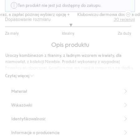
Ten produkt nie jest już dostępny do zakupu.
az, a zapłać później wybierz opcję +
Klubowiczu darmowa dostawa od 1
Dopasowanie rozmiaru
30
recenzji
3.074074074074074
Za mały
Idealny
Za duży
na
Na
5
Opis produktu
podstawie
27
Uroczy kombinezon z tkaniny, z ładnym wzorem w kwiaty, dla
głosów
niemowląt, z kolekcji Newbie. Produkt wykonany z wygodnej
bawełny ekologicznej. Kombinezon ma cienkie ramiączka ze słodką
falbaną, kieszeń z tyłu i ściągacz z falbaną w nogawkach. Guziki z tyłu
Czytaj więcej
i w kroku. W sprzedaży różne rozmiary dla rodzeństwa i mamy.
Produkt zawiera 100% bawełny ekologicznej.
Materiał
Numer artykułu
:
423194
Organic Cotton
Wskazówki
Identyfikowalność
Informacje o producencie