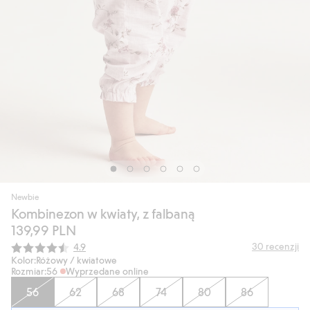
Newbie
Kombinezon w kwiaty, z falbaną
139,99 PLN
Średnia ocena:
30
recenzji
4.9
Kolor:
Różowy / kwiatowe
Rozmiar:
56
Wyprzedane online
56
62
68
74
80
86