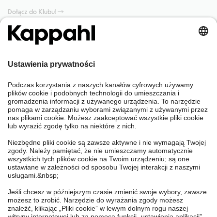
Dołącz do Klubu!
Potrzebujesz pomocy?
Sklep internetowy
Kappahl Club
Częste pytania
Mój profil
O nas
Twoje zamówienie
Kappahl Club
O Kappahl Group
Warunki i zasady
Skontaktuj się z nami
Warunki członkostwa
Zrównoważony rozwój
Ogólne warunki zakupu
Więcej od nas
Znajdź sklep