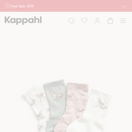
Final Sale -30%
Ważne przy zakupie min. 2 sztuk produktów włączonych w ofertę, również z
działu outlet do 10.8 w sklepach Kappahl i Newbie oraz na kappahl.com. Ofert
nie łączymy
Kobieta
Mężczyzna
Dziecko
Niemowlę
Newbie