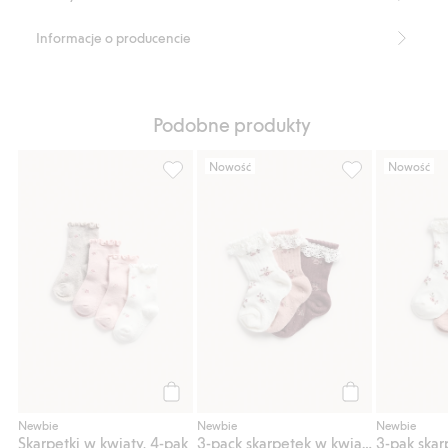
Informacje o producencie
Podobne produkty
Nowość
Nowość
Skarpetki w kwiaty, 4-pak, Dodaj do listy u
3-pack skarpete
Kup
Kup
Newbie
Newbie
Newbie
Skarpetki w kwiaty, 4-pak
3-pack skarpetek w kwiaty