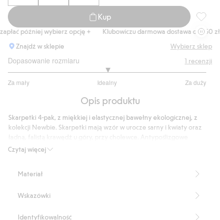
Kup
Skarpet
apłać później wybierz opcję +
Klubowiczu darmowa dostawa od 150 zł
Znajdź w sklepie
Wybierz sklep
Dopasowanie rozmiaru
1
recenzji
3
Za mały
Idealny
Za duży
na
Na
5
Opis produktu
podstawie
1
Skarpetki 4-pak, z miękkiej i elastycznej bawełny ekologicznej, z
głosów
kolekcji Newbie. Skarpetki mają wzór w urocze sarny i kwiaty oraz
ładną, falistą krawędź u góry, przy cholewce. Antypoślizgowe
podeszwy mają rozmiary 16/18-19/22.
Czytaj więcej
Skarpetki 4-pak.
Wzór w sarny i kwiaty.
Materiał
Antypoślizgowe podeszwy w rozmiarach 16/18-19/22.
Produkt zawiera 80% bawełny ekologicznej.
Wskazówki
Numer artykułu
:
916643
Identyfikowalność