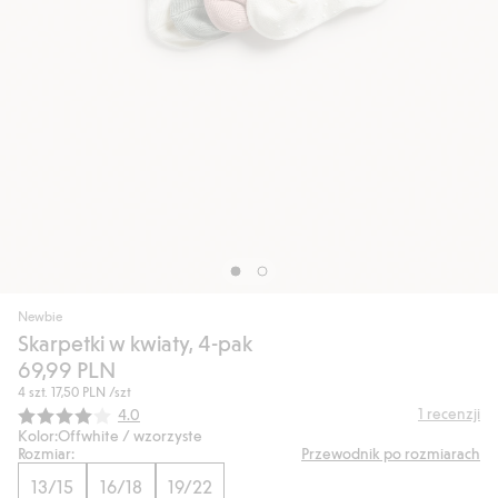
Newbie
Skarpetki w kwiaty, 4-pak
69,99 PLN
4 szt.
17,50 PLN
/szt
Średnia ocena:
1
recenzji
4.0
Kolor:
Offwhite / wzorzyste
Rozmiar:
Przewodnik po rozmiarach
13/15
16/18
19/22