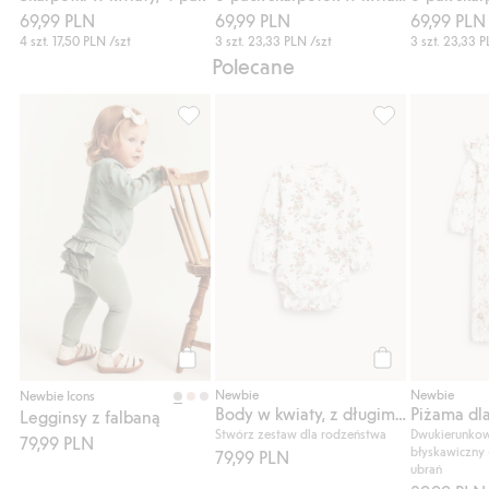
69,99 PLN
69,99 PLN
69,99 PLN
4 szt.
17,50 PLN
/szt
3 szt.
23,33 PLN
/szt
3 szt.
23,33 
Polecane
Legginsy z falbaną, Dodaj do listy ulubion
Body w kwiaty, 
Kup
Kup
Newbie
Newbie
Newbie Icons
Body w kwiaty, z długimi rękawami
Legginsy z falbaną
Stwórz zestaw dla rodzeństwa
Dwukierunko
79,99 PLN
błyskawiczny 
79,99 PLN
ubrań