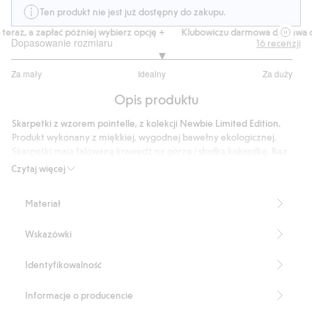
Ten produkt nie jest już dostępny do zakupu.
eraz, a zapłać później wybierz opcję +
Klubowiczu darmowa dostawa od
Dopasowanie rozmiaru
16
recenzji
3.133333333333333
Za mały
Idealny
Za duży
na
Na
5
Opis produktu
podstawie
15
Skarpetki z wzorem pointelle, z kolekcji Newbie Limited Edition.
głosów
Produkt wykonany z miękkiej, wygodnej bawełny ekologicznej.
Skarpetki mają falowaną krawędź na górze i słodką kokardkę. Bez
zabezpieczenia antypoślizgowego. Przyjemne w dotyku skarpetki
Czytaj więcej
dla dzieci, dostępne w rozmiarach dla rodzeństwa.
Produkt zawiera 80% bawełny ekologicznej.
Materiał
Numer artykułu
:
440693
Organic cotton- GOTS
Wskazówki
Identyfikowalność
Informacje o producencie