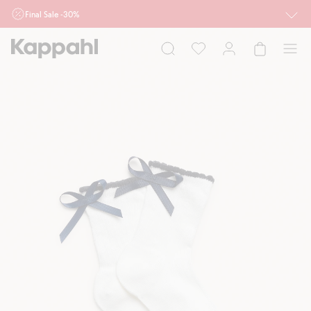
Final Sale -30%
Ważne przy zakupie min. 2 sztuk produktów włączonych w ofertę, również z
działu outlet do 10.8 w sklepach Kappahl i Newbie oraz na kappahl.com. Ofert
nie łączymy
Kobieta
Mężczyzna
Dziecko
Niemowlę
Newbie