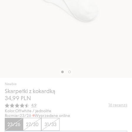
Newbie
Skarpetki z kokardką
34,99 PLN
Średnia ocena:
16
recenzji
4.9
Kolor:
Offwhite / jednolite
Rozmiar:
23/26
Wyprzedane online
23/26
27/30
31/33