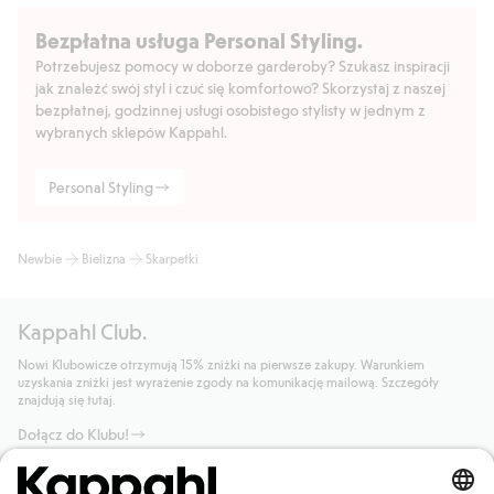
Bezpłatna usługa Personal Styling.
Potrzebujesz pomocy w doborze garderoby? Szukasz inspiracji
jak znaleźć swój styl i czuć się komfortowo? Skorzystaj z naszej
bezpłatnej, godzinnej usługi osobistego stylisty w jednym z
wybranych sklepów Kappahl.
Personal Styling
Newbie
Bielizna
Skarpetki
Kappahl Club.
Nowi Klubowicze otrzymują 15% zniżki na pierwsze zakupy. Warunkiem
uzyskania zniżki jest wyrażenie zgody na komunikację mailową. Szczegóły
znajdują się tutaj.
Dołącz do Klubu!