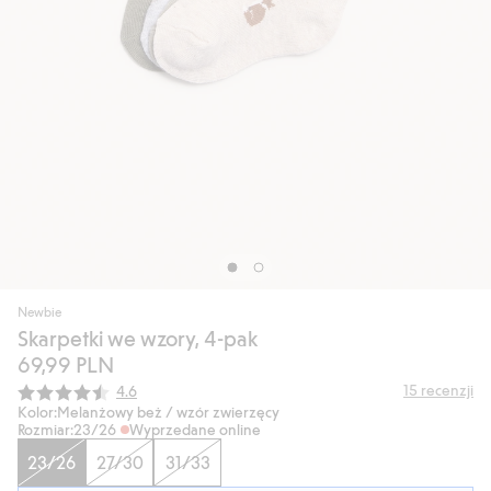
Newbie
Skarpetki we wzory, 4-pak
69,99 PLN
Średnia ocena:
15
recenzji
4.6
Kolor:
Melanżowy beż / wzór zwierzęcy
Rozmiar:
23/26
Wyprzedane online
23/26
27/30
31/33