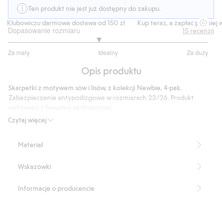
Ten produkt nie jest już dostępny do zakupu.
Klubowiczu darmowa dostawa od 150 zł
Kup teraz, a zapłać później w
Dopasowanie rozmiaru
15
recenzji
2.8
Za mały
Idealny
Za duży
na
Na
5
Opis produktu
podstawie
10
Skarpetki z motywem sów i lisów, z kolekcji Newbie, 4-pak.
głosów
Zabezpieczenie antypoślizgowe w rozmiarach 23/26. Produkt
wykonany z bawełny ekologicznej.
Produkt zawiera 72% bawełny ekologicznej.
Czytaj więcej
Produkt zawiera 72% bawełny ekologicznej.
Numer artykułu
:
392464
Materiał
Made with organic cotton - GOTS
Wskazówki
Informacje o producencie