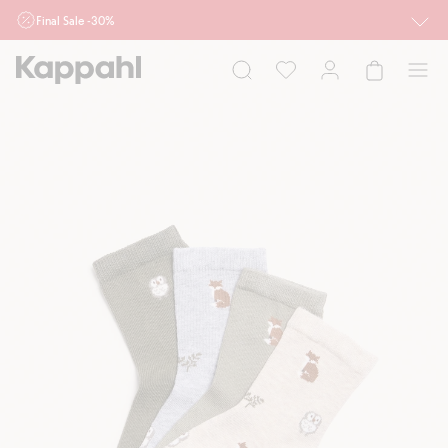
Final Sale -30%
Ważne przy zakupie min. 2 sztuk produktów włączonych w ofertę, również z
działu outlet do 10.8 w sklepach Kappahl i Newbie oraz na kappahl.com. Ofert
nie łączymy
Kobieta
Mężczyzna
Dziecko
Niemowlę
Newbie