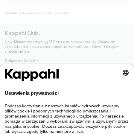
Newbie
Akcesoria
Kocyki i pluszaki
Kappahl Club.
Nowi Klubowicze otrzymują 15% zniżki na pierwsze zakupy. Warunkiem
uzyskania zniżki jest wyrażenie zgody na komunikację mailową. Szczegóły
znajdują się tutaj.
Dołącz do Klubu!
Potrzebujesz pomocy?
Sklep internetowy