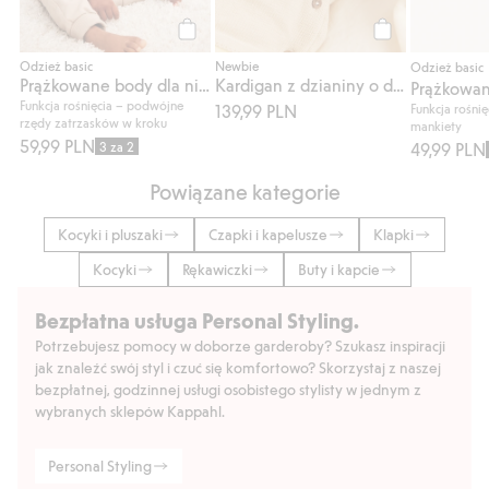
Kup
Kup
Odzież basic
Newbie
Odzież basic
Prążkowane body dla niemowląt, we wzory
Kardigan z dzianiny o drobnym splocie, z balonem
Prążkowan
Funkcja rośnięcia – podwójne
139,99 PLN
Funkcja rośni
rzędy zatrzasków w kroku
mankiety
59,99 PLN
3 za 2
49,99 PLN
Powiązane kategorie
Kocyki i pluszaki
Czapki i kapelusze
Klapki
Kocyki
Rękawiczki
Buty i kapcie
Bezpłatna usługa Personal Styling.
Potrzebujesz pomocy w doborze garderoby? Szukasz inspiracji
jak znaleźć swój styl i czuć się komfortowo? Skorzystaj z naszej
bezpłatnej, godzinnej usługi osobistego stylisty w jednym z
wybranych sklepów Kappahl.
Personal Styling