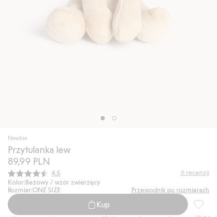
Newbie
Przytulanka lew
89,99 PLN
Średnia ocena:
6
recenzji
4.5
Kolor:
Beżowy / wzór zwierzęcy
Rozmiar:
ONE SIZE
Przewodnik po rozmiarach
Kup
Przytul