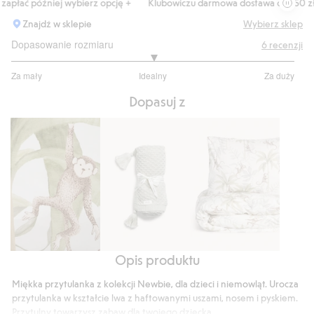
płać później wybierz opcję +
Klubowiczu darmowa dostawa od 150 zł
Znajdź w sklepie
Wybierz sklep
Dopasowanie rozmiaru
6
recenzji
3
Za mały
Idealny
Za duży
na
Na
5
Dopasuj z
podstawie
4
głosów
Opis produktu
Tapeta
Kocyk
Zestaw
z
pościeli
Miękka przytulanka z kolekcji Newbie, dla dzieci i niemowląt. Urocza
dzianiny
dżungla
przytulanka w kształcie lwa z haftowanymi uszami, nosem i pyskiem.
we
140x200
Przytulny towarzysz zabaw dla twojego dziecka.