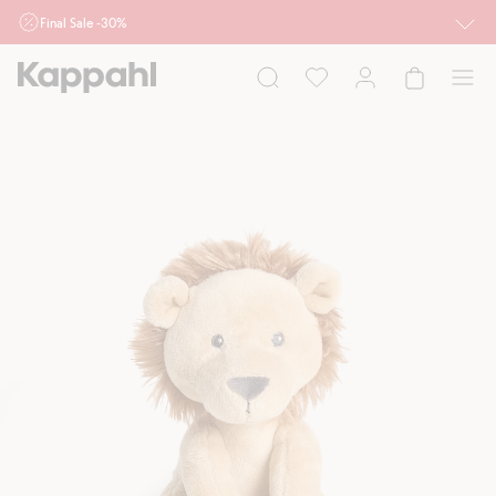
Final Sale -30%
Ważne przy zakupie min. 2 sztuk produktów włączonych w ofertę, również z
działu outlet do 10.8 w sklepach Kappahl i Newbie oraz na kappahl.com. Ofert
nie łączymy
Kobieta
Mężczyzna
Dziecko
Niemowlę
Newbie