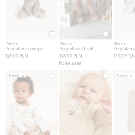
Kup
Kup
Newbie
Newbie
Newbie
Przytulanka małpa
Przytulanka lisek
Przytulank
129,99 PLN
139,99 PLN
179,99 PL
Polecane
Popularny
Popularny
Prążkowane body dla niemowląt, we wzory,
Kardigan z dzia