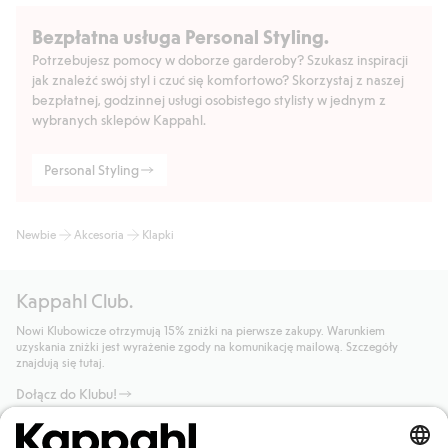
Bezpłatna usługa Personal Styling.
Potrzebujesz pomocy w doborze garderoby? Szukasz inspiracji
jak znaleźć swój styl i czuć się komfortowo? Skorzystaj z naszej
bezpłatnej, godzinnej usługi osobistego stylisty w jednym z
wybranych sklepów Kappahl.
Personal Styling
Newbie
Akcesoria
Klapki
Kappahl Club.
Nowi Klubowicze otrzymują 15% zniżki na pierwsze zakupy. Warunkiem
uzyskania zniżki jest wyrażenie zgody na komunikację mailową. Szczegóły
znajdują się tutaj.
Dołącz do Klubu!