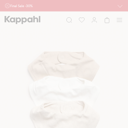
Final Sale -30%
Ważne przy zakupie min. 2 sztuk produktów włączonych w ofertę, również z
działu outlet do 10.8 w sklepach Kappahl i Newbie oraz na kappahl.com. Ofert
nie łączymy
Kobieta
Mężczyzna
Dziecko
Niemowlę
Newbie