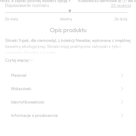
eraz, a zapłać później wybierz opcję +
Klubowiczu darmowa dostawa od 
Dopasowanie rozmiaru
23
recenzji
3.105263157894737
Za mały
Idealny
Za duży
na
Na
5
Opis produktu
podstawie
19
Śliniaki 3-pak, dla niemowląt, z kolekcji Newbie, wykonane z miękkiej
głosów
bawełny ekologicznej. Śliniaki mają praktyczne zatrzaski z tyłu i
naszywkę Newbie z przodu.
Produkt zawiera 100% bawełny ekologicznej.
Czytaj więcej
Numer artykułu
:
419150
Organic cotton- GOTS
Materiał
Wskazówki
Identyfikowalność
Informacje o producencie