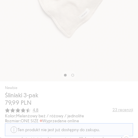
Newbie
Śliniaki 3-pak
79,99 PLN
Średnia ocena:
23
recenzji
4.8
Kolor:
Melanżowy beż / różowy / jednolite
Rozmiar:
ONE SIZE
Wyprzedane online
Ten produkt nie jest już dostępny do zakupu.