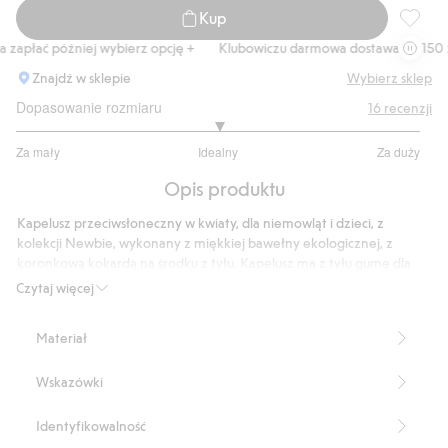
Kup
Kapelus
zapłać później wybierz opcję +
Klubowiczu darmowa dostawa od 150 zł
Znajdź w sklepie
Wybierz sklep
Dopasowanie rozmiaru
16
recenzji
3
Za mały
Idealny
Za duży
na
Na
5
Opis produktu
podstawie
14
Kapelusz przeciwsłoneczny w kwiaty, dla niemowląt i dzieci, z
głosów
kolekcji Newbie, wykonany z miękkiej bawełny ekologicznej, z
koronkową kokardą na środku z tyłu. Kapelusz ma z tyłu gumę dla
lepszego dopasowania. W rozmiarach 44/46–52/52 są wiązania, a w
Czytaj więcej
52/54 nie ma.
Produkt zawiera 100% bawełny ekologicznej.
Materiał
Numer artykułu
:
863258
Organic cotton- GOTS
Wskazówki
Identyfikowalność