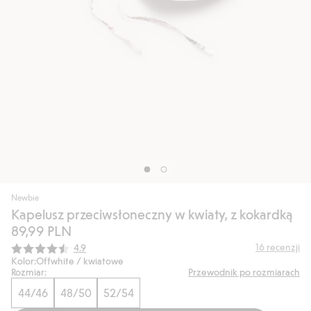
Newbie
Kapelusz przeciwsłoneczny w kwiaty, z kokardką
89,99 PLN
Średnia ocena:
16
recenzji
4.9
Kolor:
Offwhite / kwiatowe
Rozmiar:
Przewodnik po rozmiarach
44/46
48/50
52/54