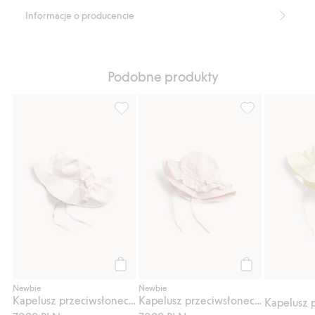
Informacje o producencie
Podobne produkty
Kapelusz przeciwsłoneczny z kokardą z tył
Kapelusz przeci
Kup
Kup
Newbie
Newbie
Kapelusz przeciwsłoneczny z kokardą z tyłu
Kapelusz przeciwsłoneczny w kwiaty, z kokardką