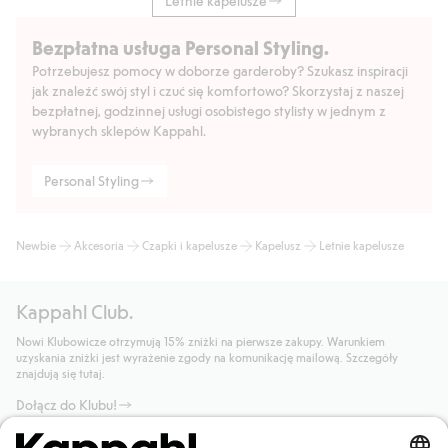
Letnie kapelusze
Bezpłatna usługa Personal Styling.
Potrzebujesz pomocy w doborze garderoby? Szukasz inspiracji
jak znaleźć swój styl i czuć się komfortowo? Skorzystaj z naszej
bezpłatnej, godzinnej usługi osobistego stylisty w jednym z
wybranych sklepów Kappahl.
Personal Styling
Newbie
Akcesoria
Czapki i kapelusze
Kapelusz
Letnie kapelusze
Kappahl Club.
Nowi Klubowicze otrzymują 15% zniżki na pierwsze zakupy. Warunkiem
uzyskania zniżki jest wyrażenie zgody na komunikację mailową. Szczegóły
znajdują się tutaj.
Dołącz do Klubu!