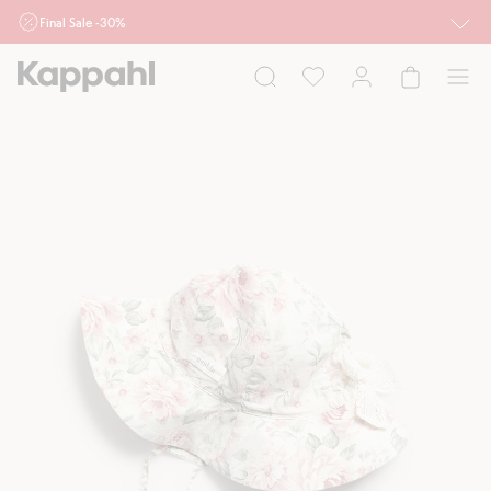
Final Sale -30%
Ważne przy zakupie min. 2 sztuk produktów włączonych w ofertę, również z
działu outlet do 10.8 w sklepach Kappahl i Newbie oraz na kappahl.com. Ofert
nie łączymy
Kobieta
Mężczyzna
Dziecko
Niemowlę
Newbie